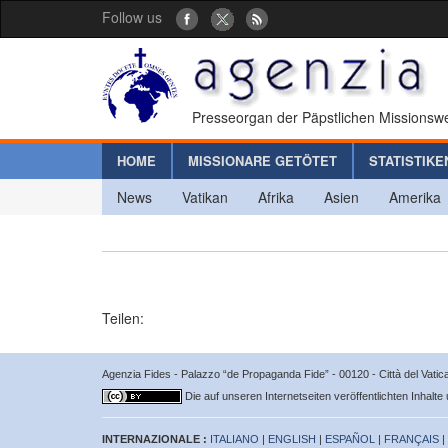
Follow us
Presseorgan der Päpstlichen Missionswe
HOME
MISSIONARE GETÖTET
STATISTIKE
News
Vatikan
Afrika
Asien
Amerika
Teilen:
Agenzia Fides - Palazzo “de Propaganda Fide” - 00120 - Città del Vat
Die auf unseren Internetseiten veröffentlichten Inhalte
INTERNAZIONALE :
ITALIANO
|
ENGLISH
|
ESPAÑOL
|
FRANÇAIS
|