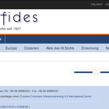
ITALIANO
EN
rke seit 1927
N
Europa
Ozeanien
Akte des Hl.Stuhls
Ernennung
N
icano Tel. +39-06-69880115 - Fax +39-06-69880107
 unterliegen einer
Creative Commons Namensnennung 4.0 International Lizenz
 |
DEUTSCH
|
CHINESE
|