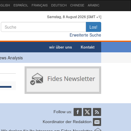
GLISH
ESPAÑOL
FRANÇAIS
DEUTSCH
CHINESE
ARABIC
Samstag, 8 August 2026 [GMT +1]
Los!
Erweiterte Suche
wir über uns
Kontakt
ews Analysis
Follow us:
Koordinator der Redaktion