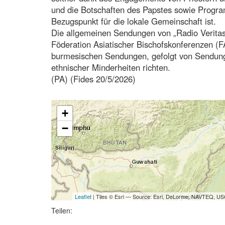
und die Botschaften des Papstes sowie Program
Bezugspunkt für die lokale Gemeinschaft ist.
Die allgemeinen Sendungen von „Radio Veritas 
Föderation Asiatischer Bischofskonferenzen (
burmesischen Sendungen, gefolgt von Sendunge
ethnischer Minderheiten richten.
(PA) (Fides 20/5/2026)
+
−
Leaflet
| Tiles © Esri — Source: Esri, DeLorme, NAVTEQ, USG
Teilen: