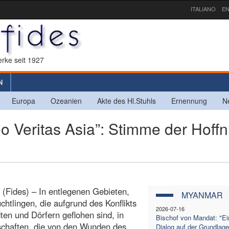
ITALIANO
EN
rke seit 1927
N
Europa
Ozeanien
Akte des Hl.Stuhls
Ernennung
N
Veritas Asia”: Stimme der Hoff
Fides) – In entlegenen Gebieten,
MYANMAR
üchtlingen, die aufgrund des Konflikts
2026-07-16
ten und Dörfern geflohen sind, in
Bischof von Mandat: "Ei
chaften, die von den Wunden des
Dialog auf der Grundlag