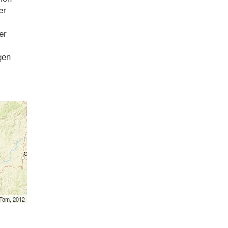
er
er
gen
mTom, 2012