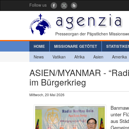
Follow us
Presseorgan der Päpstlichen Missionswe
HOME
MISSIONARE GETÖTET
STATISTIKE
News
Vatikan
Afrika
Asien
Amerika
ASIEN/MYANMAR - “Radio 
im Bürgerkrieg
Mittwoch, 20 Mai 2026
Banmaw (
unter Fl
aus Städ
Gemeins