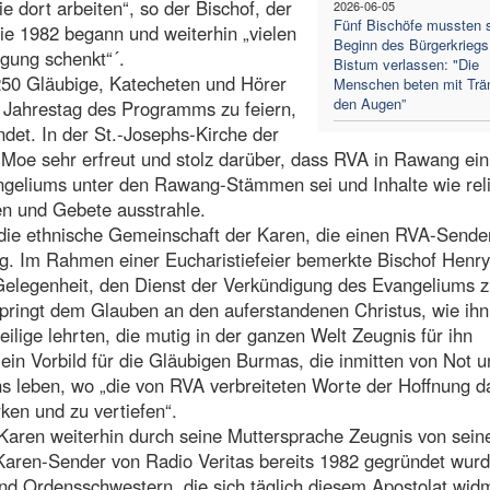
e dort arbeiten“, so der Bischof, der
2026-06-05
Fünf Bischöfe mussten s
ie 1982 begann und weiterhin „vielen
Beginn des Bürgerkriegs 
igung schenkt“´.
Bistum verlassen: "Die
250 Gläubige, Katecheten und Hörer
Menschen beten mit Trä
den Augen”
 Jahrestag des Programms zu feiern,
ndet. In der St.-Josephs-Kirche der
i Moe sehr erfreut und stolz darüber, dass RVA in Rawang ein
angeliums unter den Rawang-Stämmen sei und Inhalte wie rel
en und Gebete ausstrahle.
e die ethnische Gemeinschaft der Karen, die einen RVA-Sender
ag. Im Rahmen einer Eucharistiefeier bemerkte Bischof Henry
 Gelegenheit, den Dienst der Verkündigung des Evangeliums 
tspringt dem Glauben an den auferstandenen Christus, wie ihn
eilige lehrten, die mutig in der ganzen Welt Zeugnis für ihn
n ein Vorbild für die Gläubigen Burmas, die inmitten von Not u
ns leben, wo „die von RVA verbreiteten Worte der Hoffnung d
ken und zu vertiefen“.
er Karen weiterhin durch seine Muttersprache Zeugnis von sei
 Karen-Sender von Radio Veritas bereits 1982 gegründet wur
nd Ordensschwestern, die sich täglich diesem Apostolat wid