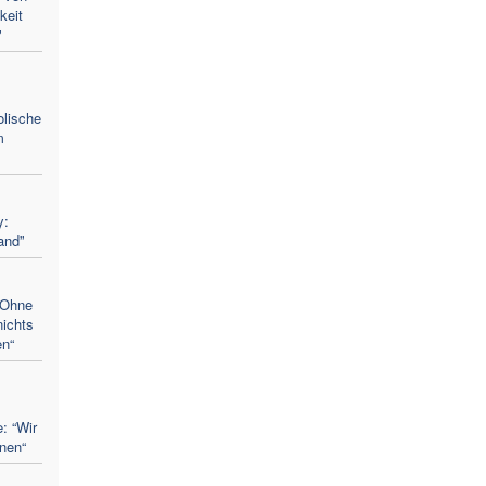
keit
"
olische
m
y:
and”
"Ohne
nichts
en“
: “Wir
enen“