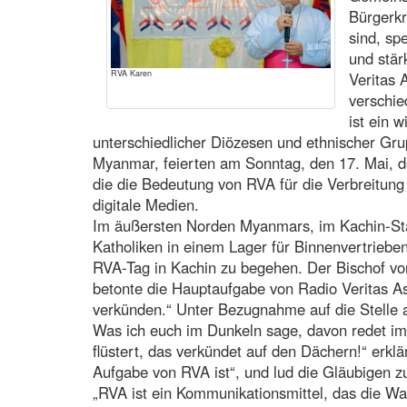
Bürgerkr
sind, sp
und stär
RVA Karen
Veritas 
verschi
ist ein 
unterschiedlicher Diözesen und ethnischer Gr
Myanmar, feierten am Sonntag, den 17. Mai, d
die die Bedeutung von RVA für die Verbreitun
digitale Medien.
Im äußersten Norden Myanmars, im Kachin-Sta
Katholiken in einem Lager für Binnenvertrieb
RVA-Tag in Kachin zu begehen. Der Bischof
betonte die Hauptaufgabe von Radio Veritas As
verkünden.“ Unter Bezugnahme auf die Stelle
Was ich euch im Dunkeln sage, davon redet im
flüstert, das verkündet auf den Dächern!“ erklä
Aufgabe von RVA ist“, und lud die Gläubigen z
„RVA ist ein Kommunikationsmittel, das die Wahr