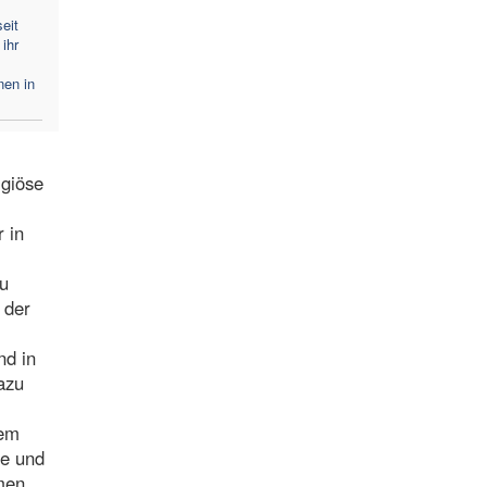
eit
ihr
nen in
igiöse
 in
zu
 der
nd in
azu
nem
de und
men