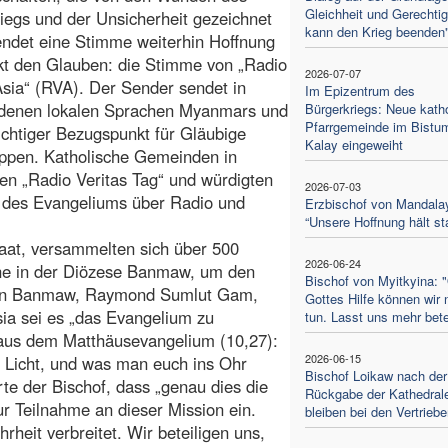
Gleichheit und Gerechtig
iegs und der Unsicherheit gezeichnet
kann den Krieg beenden
endet eine Stimme weiterhin Hoffnung
kt den Glauben: die Stimme von „Radio
2026-07-07
Asia“ (RVA). Der Sender sendet in
Im Epizentrum des
edenen lokalen Sprachen Myanmars und
Bürgerkriegs: Neue kath
Pfarrgemeinde im Bistu
wichtiger Bezugspunkt für Gläubige
Kalay eingeweiht
uppen. Katholische Gemeinden in
en „Radio Veritas Tag“ und würdigten
2026-07-03
g des Evangeliums über Radio und
Erzbischof von Mandala
“Unsere Hoffnung hält st
at, versammelten sich über 500
2026-06-24
ene in der Diözese Banmaw, um den
Bischof von Myitkyina: 
 von Banmaw, Raymond Sumlut Gam,
Gottes Hilfe können wir 
ia sei es „das Evangelium zu
tun. Lasst uns mehr bet
 aus dem Matthäusevangelium (10,27):
2026-06-15
 Licht, und was man euch ins Ohr
Bischof Loikaw nach der
rte der Bischof, dass „genau dies die
Rückgabe der Kathedrale
ur Teilnahme an dieser Mission ein.
bleiben bei den Vertrieb
heit verbreitet. Wir beteiligen uns,