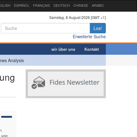
GLISH
ESPAÑOL
FRANÇAIS
DEUTSCH
CHINESE
ARABIC
Samstag, 8 August 2026 [GMT +1]
Los!
Erweiterte Suche
wir über uns
Kontakt
ews Analysis
nung
n
e von