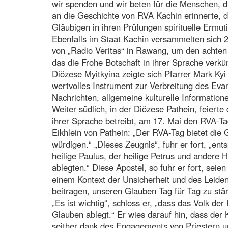
wir spenden und wir beten für die Menschen, di
an die Geschichte von RVA Kachin erinnerte, d
Gläubigen in ihren Prüfungen spirituelle Ermut
Ebenfalls im Staat Kachin versammelten sich 
von „Radio Veritas“ in Rawang, um den achten
das die Frohe Botschaft in ihrer Sprache verkü
Diözese Myitkyina zeigte sich Pfarrer Mark Ky
wertvolles Instrument zur Verbreitung des Ev
Nachrichten, allgemeine kulturelle Information
Weiter südlich, in der Diözese Pathein, feiert
ihrer Sprache betreibt, am 17. Mai den RVA-T
Eikhlein von Pathein: „Der RVA-Tag bietet die
würdigen.“ „Dieses Zeugnis“, fuhr er fort, „en
heilige Paulus, der heilige Petrus und andere H
ablegten.“ Diese Apostel, so fuhr er fort, seie
einem Kontext der Unsicherheit und des Leide
beitragen, unseren Glauben Tag für Tag zu stär
„Es ist wichtig“, schloss er, „dass das Volk d
Glauben ablegt.“ Er wies darauf hin, dass der
seither dank des Engagements von Priestern u