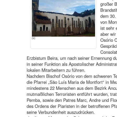
großer 
Brandsti
dem 30. 
von Mont
ist sehr
aber wir
OC
Osório 
Gespräch
Consolat
Erzbistum Beira, um nach seiner Ernennung du
in seiner Funktion als Apostolischer Administ
lokalen Mitarbeitern zu führen.
Nachdem Bischof Osório von dem schweren Ter
die Pfarrei „São Luís Maria de Montfort“ in M
mindestens 22 Menschen aus dem Bezirk Ancu
mutmaßlichen Terroristen entführt wurden, trat
Pemba, sowie den Patres Marc, Andre und Flo
des Ordens der Piaristen in der betroffenen Pfa
seine Verbundenheit auszudrücken.