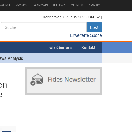
GLISH
ESPAÑOL
FRANÇAIS
DEUTSCH
CHINESE
ARABIC
Donnerstag, 6 August 2026 [GMT +1]
Los!
Erweiterte Suche
wir über uns
Kontakt
ews Analysis
en
e