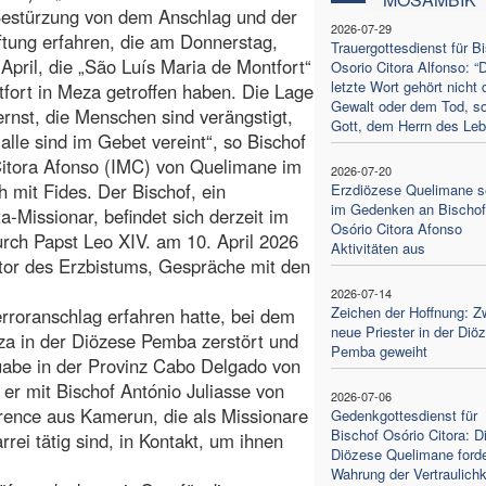
Bestürzung von dem Anschlag und der
2026-07-29
ftung erfahren, die am Donnerstag,
Trauergottesdienst für B
April, die „São Luís Maria de Montfort“
Osorio Citora Alfonso: “
letzte Wort gehört nicht 
fort in Meza getroffen haben. Die Lage
Gewalt oder dem Tod, s
 ernst, die Menschen sind verängstigt,
Gott, dem Herrn des Leb
 alle sind im Gebet vereint“, so Bischof
Citora Afonso (IMC) von Quelimane im
2026-07-20
 mit Fides. Der Bischof, ein
Erzdiözese Quelimane s
im Gedenken an Bischof
a-Missionar, befindet sich derzeit im
Osório Citora Afonso
rch Papst Leo XIV. am 10. April 2026
Aktivitäten aus
rator des Erzbistums, Gespräche mit den
2026-07-14
Zeichen der Hoffnung: Z
roranschlag erfahren hatte, bei dem
neue Priester in der Diö
eza in der Diözese Pemba zerstört und
Pemba geweiht
abe in der Provinz Cabo Delgado von
 er mit Bischof António Juliasse von
2026-07-06
rence aus Kamerun, die als Missionare
Gedenkgottesdienst für
Bischof Osório Citora: D
rrei tätig sind, in Kontakt, um ihnen
Diözese Quelimane forde
Wahrung der Vertraulichk