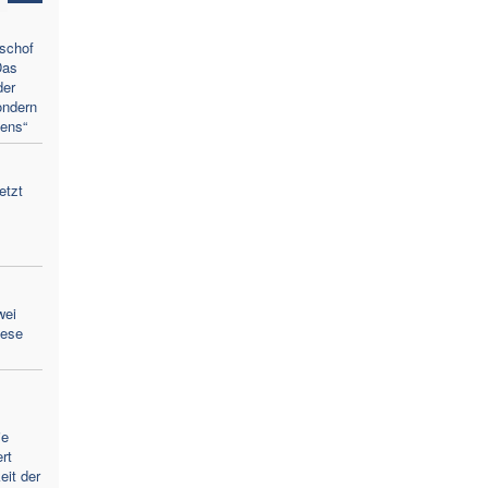
ischof
Das
der
ondern
ens“
etzt
wei
zese
ie
rt
eit der