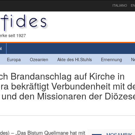
ITALIANO
EN
rke seit 1927
N
Europa
Ozeanien
Akte des Hl.Stuhls
Ernennung
N
 Brandanschlag auf Kirche in
ra bekräftigt Verbundenheit mit d
 und den Missionaren der Diözes
ides) – „Das Bistum Quelimane hat mit
MOSAMBIK