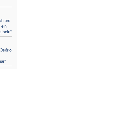
ahren:
 ein
stsein"
Osório
ar”