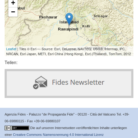
+
−
Leaflet
| Tiles © Esri — Source: Esri, DeLorme, NAVTEQ, USGS, Intermap, iPC,
NRCAN, Esri Japan, METI, Esri China (Hong Kong), Esri (Thailand), TomTom, 2012
Teilen:
Agenzia Fides - Palazzo “de Propaganda Fide” - 00120 - Città del Vaticano Tel. +39-
06-69880115 - Fax +39-06-69880107
Die auf unseren Internetseiten veröffentlichten Inhalte unterliegen
einer
Creative Commons Namensnennung 4.0 International Lizenz