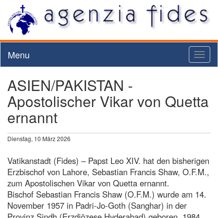
Menu
Toggl
naviga
ASIEN/PAKISTAN -
Apostolischer Vikar von Quetta
ernannt
Dienstag, 10 März 2026
Vatikanstadt (Fides) – Papst Leo XIV. hat den bisherigen
Erzbischof von Lahore, Sebastian Francis Shaw, O.F.M.,
zum Apostolischen Vikar von Quetta ernannt.
Bischof Sebastian Francis Shaw (O.F.M.) wurde am 14.
November 1957 in Padri-Jo-Goth (Sanghar) in der
Provinz Sindh (Erzdiözese Hyderabad) geboren. 1984