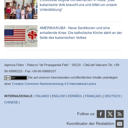
kubanische Volk braucht uns und bittet um unsere
Unterstützung“
AMERIKA/KUBA - Neue Sanktionen und eine
anhaltende Krise: Die katholische Kirche steht an der
Seite des kubanischen Volkes
Agenzia Fides - Palazzo “de Propaganda Fide” - 00120 - Città del Vaticano Tel. +39-
06-69880115 - Fax +39-06-69880107
Die auf unseren Internetseiten veröffentlichten Inhalte unterliegen
einer
Creative Commons Namensnennung 4.0 International Lizenz
INTERNAZIONALE :
ITALIANO
|
ENGLISH
|
ESPAÑOL
|
FRANÇAIS
| |
DEUTSCH
|
CHINESE
|
Follow us:
Koordinator der Redaktion