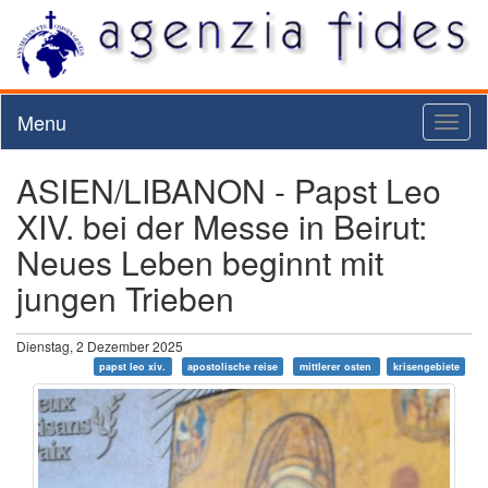
Menu
Toggl
naviga
ASIEN/LIBANON - Papst Leo
XIV. bei der Messe in Beirut:
Neues Leben beginnt mit
jungen Trieben
Dienstag, 2 Dezember 2025
papst leo xiv.
apostolische reise
mittlerer osten
krisengebiete