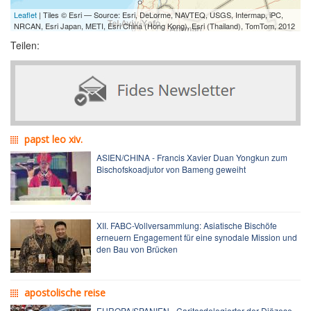
Leaflet
| Tiles © Esri — Source: Esri, DeLorme, NAVTEQ, USGS, Intermap, iPC,
NRCAN, Esri Japan, METI, Esri China (Hong Kong), Esri (Thailand), TomTom, 2012
Teilen:
papst leo xiv.
ASIEN/CHINA - Francis Xavier Duan Yongkun zum
Bischofskoadjutor von Bameng geweiht
XII. FABC-Vollversammlung: Asiatische Bischöfe
erneuern Engagement für eine synodale Mission und
den Bau von Brücken
apostolische reise
EUROPA/SPANIEN - Caritasdelegierter der Diözese