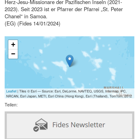
Herz-Jesu-Missionare der Pazifischen Inseln (2021-
2023). Seit 2023 ist er Pfarrer der Pfarrei „St. Peter
Chanel“ in Samoa.
(EG) (Fides 14/01/2024)
+
−
Leaflet
| Tiles © Esri — Source: Esri, DeLorme, NAVTEQ, USGS, Intermap, iPC,
NRCAN, Esri Japan, METI, Esri China (Hong Kong), Esri (Thailand), TomTom, 2012
Teilen: