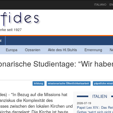
ITALIANO
EN
rke seit 1927
N
Europa
Ozeanien
Akte des Hl.Stuhls
Ernennung
N
narische Studientage: “Wir habe
bildung
missionarische Öffentlichkeitsarbeit
päpstliche miss
es) - "In Bezug auf die Missions hat
ITALIEN
anziskus die Komplexität des
2026-07-19
isses zwischen den lokalen Kirchen und
Papst Leo XIV.: Das Re
kirche dargelegt: Die Kirche ist heute
Gottes “setzt sich nicht 