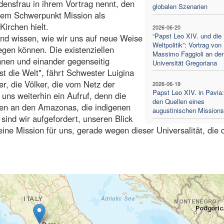
rdensfrau in ihrem Vortrag nennt, den
globalen Szenarien
dem Schwerpunkt Mission als
irchen hielt.
2026-06-20
“Papst Leo XIV. und die
d wissen, wie wir uns auf neue Weise
Weltpolitik”: Vortrag von
en können. Die existenziellen
Massimo Faggioli an der
nnen und einander gegenseitig
Universität Gregoriana
ist die Welt", fährt Schwester Luigina
er, die Völker, die vom Netz der
2026-06-19
Papst Leo XIV. in Pavia
 uns weiterhin ein Aufruf, denn die
den Quellen eines
nken an den Amazonas, die indigenen
augustinischen Missionss
 sind wir aufgefordert, unseren Blick
 eine Mission für uns, gerade wegen dieser Universalität, die 