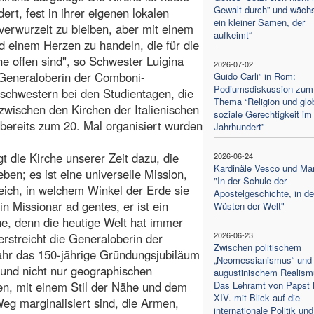
Gewalt durch” und wächs
dert, fest in ihrer eigenen lokalen
ein kleiner Samen, der
 verwurzelt zu bleiben, aber mit einem
aufkeimt“
d einem Herzen zu handeln, die für die
he offen sind", so Schwester Luigina
2026-07-02
 Generaloberin der Comboni-
Guido Carli” in Rom:
Podiumsdiskussion zum
schwestern bei den Studientagen, die
Thema “Religion und glo
wischen den Kirchen der Italienischen
soziale Gerechtigkeit im
 bereits zum 20. Mal organisiert wurden
Jahrhundert”
 die Kirche unserer Zeit dazu, die
2026-06-24
Kardinäle Vesco und Ma
eben; es ist eine universelle Mission,
"In der Schule der
leich, in welchem Winkel der Erde sie
Apostelgeschichte, in d
in Missionar ad gentes, er ist ein
Wüsten der Welt"
he, denn die heutige Welt hat immer
2026-06-23
erstreicht die Generaloberin der
Zwischen politischem
ahr das 150-jährige Gründungsjubiläum
„Neomessianismus“ und
en und nicht nur geographischen
augustinischem Realism
en, mit einem Stil der Nähe und dem
Das Lehramt von Papst 
XIV. mit Blick auf die
eg marginalisiert sind, die Armen,
internationale Politik und