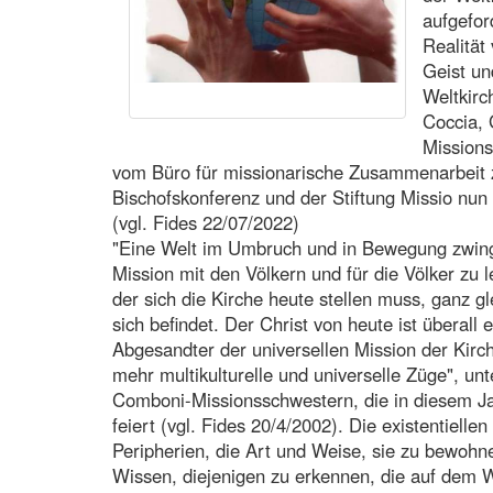
aufgefor
Realität
Geist un
Weltkirc
Coccia,
Missions
vom Büro für missionarische Zusammenarbeit z
Bischofskonferenz und der Stiftung Missio nun
(vgl. Fides 22/07/2022)
"Eine Welt im Umbruch und in Bewegung zwingt
Mission mit den Völkern und für die Völker zu l
der sich die Kirche heute stellen muss, ganz g
sich befindet. Der Christ von heute ist überall e
Abgesandter der universellen Mission der Kirc
mehr multikulturelle und universelle Züge", unt
Comboni-Missionsschwestern, die in diesem J
feiert (vgl. Fides 20/4/2002). Die existentiell
Peripherien, die Art und Weise, sie zu bewohn
Wissen, diejenigen zu erkennen, die auf dem W