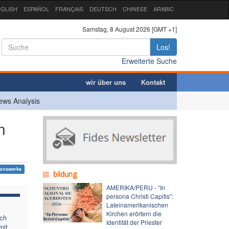
GLISH
ESPAÑOL
FRANÇAIS
DEUTSCH
CHINESE
ARABIC
Samstag, 8 August 2026 [GMT +1]
Los!
Erweiterte Suche
wir über uns
Kontakt
ews Analysis
n
ionswerke
bildung
AMERIKA/PERU - “In
persona Christi Capitis”:
Lateinamerikanischen
Kirchen erörtern die
ich
Identität der Priester
mit