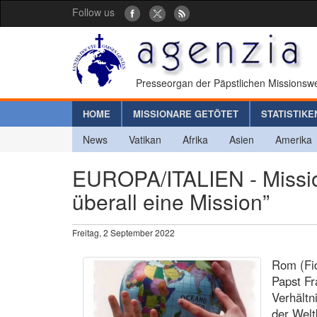
Follow us
Presseorgan der Päpstlichen Missionswe
HOME
MISSIONARE GETÖTET
STATISTIKE
News
Vatikan
Afrika
Asien
Amerika
EUROPA/ITALIEN - Missio
überall eine Mission”
Freitag, 2 September 2022
Rom (Fid
Papst Fr
Verhältn
der Welt