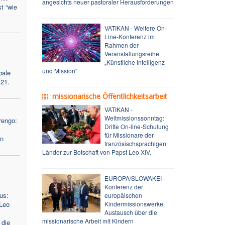
angesichts neuer pastoraler Herausforderungen
t “wie
VATIKAN - Weitere On-
Line-Konferenz im
Rahmen der
Veranstaltungsreihe
„Künstliche Intelligenz
und Mission“
bale
 21.
missionarische Öffentlichkeitsarbeit
VATIKAN -
Weltmissionssonntag:
rengo:
Dritte On-line-Schulung
für Missionare der
en
französischsprachigen
Länder zur Botschaft von Papst Leo XIV.
EUROPA/SLOWAKEI -
Konferenz der
us:
europäischen
Leo
Kindermissionswerke:
Austausch über die
missionarische Arbeit mit Kindern
 die