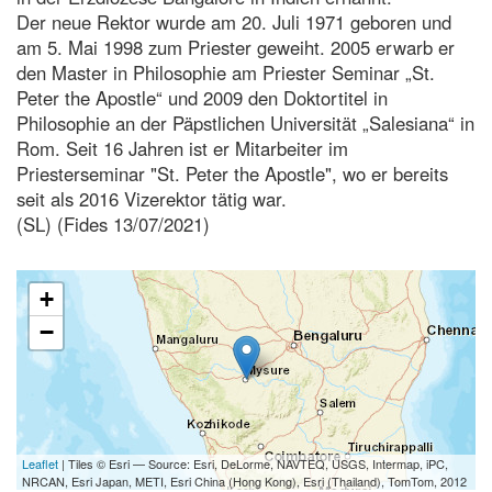
Der neue Rektor wurde am 20. Juli 1971 geboren und
am 5. Mai 1998 zum Priester geweiht. 2005 erwarb er
den Master in Philosophie am Priester Seminar „St.
Peter the Apostle“ und 2009 den Doktortitel in
Philosophie an der Päpstlichen Universität „Salesiana“ in
Rom. Seit 16 Jahren ist er Mitarbeiter im
Priesterseminar "St. Peter the Apostle", wo er bereits
seit als 2016 Vizerektor tätig war.
(SL) (Fides 13/07/2021)
+
−
Leaflet
| Tiles © Esri — Source: Esri, DeLorme, NAVTEQ, USGS, Intermap, iPC,
NRCAN, Esri Japan, METI, Esri China (Hong Kong), Esri (Thailand), TomTom, 2012