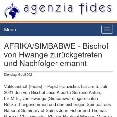
Menu
Toggl
naviga
AFRIKA/SIMBABWE - Bischof
von Hwange zurückgetreten
und Nachfolger ernannt
Dienstag, 6 Juli 2021
Vatikanstadt (Fides) – Papst Franziskus hat am 5. Juli
2021 den von Bischof José Alberto Serrano Antón,
I.E.M.E., von Hwange (Simbabwe) eingereichten
Rücktritt angenommen und den bisherigen Spiritual des
National Seminary of Saints John Fisher and Thomas
More di Chishawasha, Pfarrer Raphael Macebo Mabuza