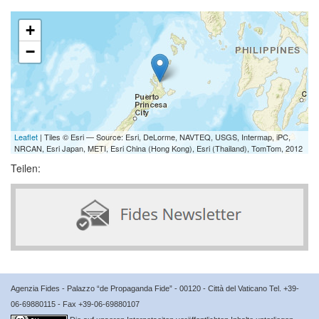
+
−
Leaflet
| Tiles © Esri — Source: Esri, DeLorme, NAVTEQ, USGS, Intermap, iPC,
NRCAN, Esri Japan, METI, Esri China (Hong Kong), Esri (Thailand), TomTom, 2012
Teilen:
Agenzia Fides - Palazzo “de Propaganda Fide” - 00120 - Città del Vaticano Tel. +39-
06-69880115 - Fax +39-06-69880107