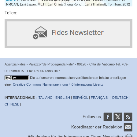
NRCAN, Esri Japan, METI, Esri China (Hong Kong), Esri (Thailand), TomTom, 2012
Teilen:
Agenzia Fides - Palazzo “de Propaganda Fide” - 00120 - Città del Vaticano Tel. +39-
06-69880115 - Fax +39-06-69880107
Die auf unseren Internetseiten veröffentlichten Inhalte unterliegen
einer
Creative Commons Namensnennung 4.0 International Lizenz
INTERNAZIONALE :
ITALIANO
|
ENGLISH
|
ESPAÑOL
|
FRANÇAIS
| |
DEUTSCH
|
CHINESE
|
Follow us:
Koordinator der Redaktion
Wir danken für Ihr Interesse am Fides-Newsletter