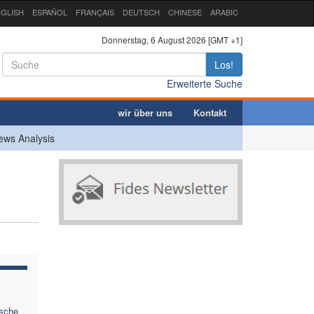
GLISH
ESPAÑOL
FRANÇAIS
DEUTSCH
CHINESE
ARABIC
Donnerstag, 6 August 2026 [GMT +1]
Los!
Erweiterte Suche
wir über uns
Kontakt
ews Analysis
ische