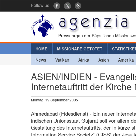
Follow us
Presseorgan der Päpstlichen Missionswe
HOME
MISSIONARE GETÖTET
STATISTIKE
News
Vatikan
Afrika
Asien
Amerika
ASIEN/INDIEN - Evangelis
Internetauftritt der Kirch
Montag, 19 September 2005
Ahmedabad (Fidesdienst) - Ein neuer Internetau
indischen Unionsstaat Gujarat soll vor allem d
Gestaltung des Internetauftritts, der in kürze s
Information Service Society“ (CISS) der Jesuit