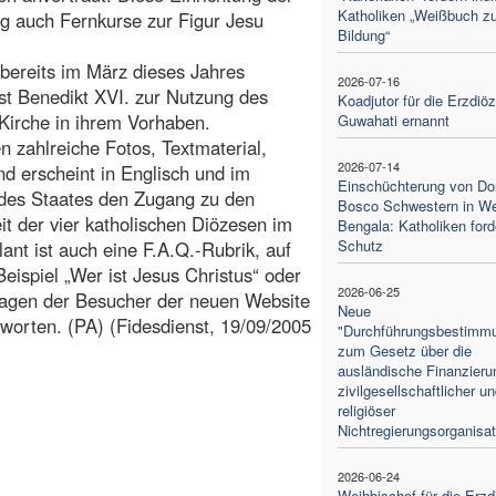
Katholiken „Weißbuch zu
ng auch Fernkurse zur Figur Jesu
Bildung“
t bereits im März dieses Jahres
2026-07-16
st Benedikt XVI. zur Nutzung des
Koadjutor für die Erzdiö
 Kirche in ihrem Vorhaben.
Guwahati ernannt
 zahlreiche Fotos, Textmaterial,
2026-07-14
nd erscheint in Englisch und im
Einschüchterung von Do
 des Staates den Zugang zu den
Bosco Schwestern in W
it der vier katholischen Diözesen im
Bengala: Katholiken ford
Schutz
ant ist auch eine F.A.Q.-Rubrik, auf
eispiel „Wer ist Jesus Christus“ oder
2026-06-25
ragen der Besucher der neuen Website
Neue
tworten. (PA) (Fidesdienst, 19/09/2005
"Durchführungsbestimm
zum Gesetz über die
ausländische Finanzieru
zivilgesellschaftlicher u
religiöser
Nichtregierungsorganisa
2026-06-24
Weihbischof für die Erz