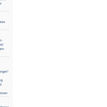
r
zese
n-
est
ern
ungen"
ng
nd
tionen
diözese