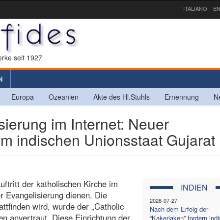
ITALIANO
EN
rke seit 1927
N
Europa
Ozeanien
Akte des Hl.Stuhls
Ernennung
N
ierung im Internet: Neuer
e im indischen Unionsstaat Gujarat
ftritt der katholischen Kirche im
INDIEN
er Evangelisierung dienen. Die
2026-07-27
tattfinden wird, wurde der „Catholic
Nach dem Erfolg der
en anvertraut. Diese Einrichtung der
“Kakerlaken” fordern ind