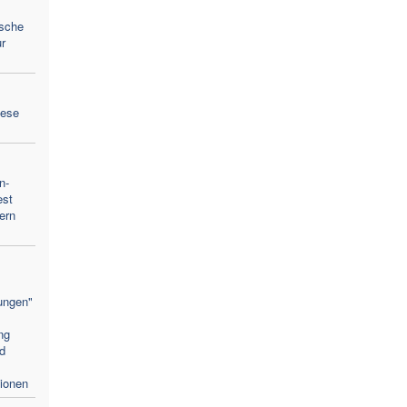
ische
r
zese
n-
est
ern
ungen"
ng
nd
tionen