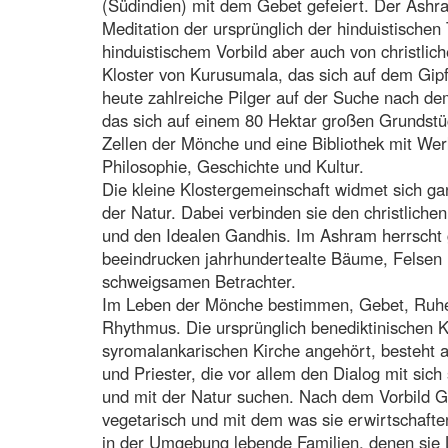
(Südindien) mit dem Gebet gefeiert. Der Ashra
Meditation der ursprünglich der hinduistischen
hinduistischem Vorbild aber auch von christ
Kloster von Kurusumala, das sich auf dem Gipf
heute zahlreiche Pilger auf der Suche nach de
das sich auf einem 80 Hektar großen Grundstüc
Zellen der Mönche und eine Bibliothek mit Wer
Philosophie, Geschichte und Kultur.
Die kleine Klostergemeinschaft widmet sich g
der Natur. Dabei verbinden sie den christlichen
und den Idealen Gandhis. Im Ashram herrscht 
beeindrucken jahrhundertealte Bäume, Felsen
schweigsamen Betrachter.
Im Leben der Mönche bestimmen, Gebet, Ruhe
Rhythmus. Die ursprünglich benediktinischen K
syromalankarischen Kirche angehört, besteht a
und Priester, die vor allem den Dialog mit sic
und mit der Natur suchen. Nach dem Vorbild G
vegetarisch und mit dem was sie erwirtschaften
in der Umgebung lebende Familien, denen sie 