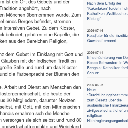
m ist ein Ort des Gebets und der
Nach dem Erfolg der
 Tradition angehört, nach
“Kakerlaken” fordern ind
Katholiken „Weißbuch zu
lichen Mönchen übernommen wurde. Zum
Bildung“
el eines Berges befindet, strömen
m intensiven Gebet. Zu dem Kloster,
2026-07-16
k befindet, gehören eine Kapelle, die
Koadjutor für die Erzdiö
ken aus den Bereichen Religion,
Guwahati ernannt
2026-07-14
anz dem Gebet im Einklang mit Gott und
Einschüchterung von Do
 Glauben mit der indischen Tradition
Bosco Schwestern in W
große Stille und rund um das Kloster
Bengala: Katholiken ford
Schutz
 und die Farbenpracht der Blumen den
2026-06-25
, Arbeit und Dienst am Menschen den
Neue
lostergemeinschaft, die heute der
"Durchführungsbestimm
us 20 Mitgliedern, darunter Novizen
zum Gesetz über die
ausländische Finanzieru
h selbst, mit Gott, mit den Mitmenschen
zivilgesellschaftlicher u
handis ernähren sich die Mönche
religiöser
 versorgen sie sich selbst und rund 80
Nichtregierungsorganisa
Landwirtschaftprodukte und Weideland