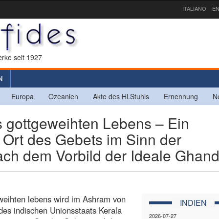
ITALIANO
EN
rke seit 1927
N
Europa
Ozeanien
Akte des Hl.Stuhls
Ernennung
N
s gottgeweihten Lebens – Ein
n Ort des Gebets im Sinn der
nach dem Vorbild der Ideale Ghand
eweihten lebens wird im Ashram von
INDIEN
des indischen Unionsstaats Kerala
2026-07-27