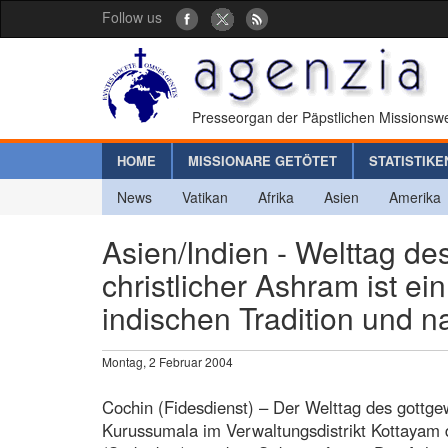
Follow us
Presseorgan der Päpstlichen Missionswe
HOME
MISSIONARE GETÖTET
STATISTIKE
News
Vatikan
Afrika
Asien
Amerika
Asien/Indien - Welttag de
christlicher Ashram ist ei
indischen Tradition und 
Montag, 2 Februar 2004
Cochin (Fidesdienst) – Der Welttag des gottg
Kurussumala im Verwaltungsdistrikt Kottayam 