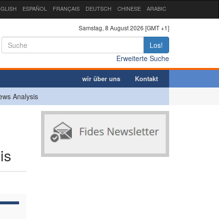
GLISH
ESPAÑOL
FRANÇAIS
DEUTSCH
CHINESE
ARABIC
Samstag, 8 August 2026 [GMT +1]
Los!
Erweiterte Suche
wir über uns
Kontakt
ews Analysis
is