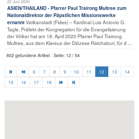
22 Juni 2020
ASIEN/THAILAND - Pfarrer Paul Trairong Multree zum
Nationaldirektor der Päpstlichen Missionswerke
Vatikanstadt (Fides) – Kardinal Luis Antonio G.
ernannt
Tagle, Präfekt der Kongregation für die Evangelisierung
der Völker hat am 18. April 2020 Pfarrer Paul Trairong
Multree, aus dem Klereus der Diözese Ratchaburi, für d ...
802 gefundene Artikel - Seite: 12 / 54
6
7
8
9
10
11
12
13
14
15
16
17
18