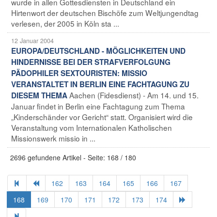
wurde in allen Gottesdiensten in Deutschland ein
Hirtenwort der deutschen Bischöfe zum Weltjungendtag
verlesen, der 2005 in Köln sta ...
12 Januar 2004
EUROPA/DEUTSCHLAND - MÖGLICHKEITEN UND
HINDERNISSE BEI DER STRAFVERFOLGUNG
PÄDOPHILER SEXTOURISTEN: MISSIO
VERANSTALTET IN BERLIN EINE FACHTAGUNG ZU
Aachen (Fidesdienst) - Am 14. und 15.
DIESEM THEMA
Januar findet in Berlin eine Fachtagung zum Thema
„Kinderschänder vor Gericht“ statt. Organisiert wird die
Veranstaltung vom Internationalen Katholischen
Missionswerk missio in ...
2696 gefundene Artikel - Seite: 168 / 180
162
163
164
165
166
167
168
169
170
171
172
173
174