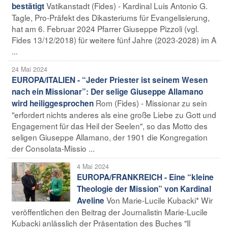
Vatikanstadt (Fides) - Kardinal Luis Antonio G.
bestätigt
Tagle, Pro-Präfekt des Dikasteriums für Evangelisierung,
hat am 6. Februar 2024 Pfarrer Giuseppe Pizzoli (vgl.
Fides 13/12/2018) für weitere fünf Jahre (2023-2028) im A
...
24 Mai 2024
EUROPA/ITALIEN - “Jeder Priester ist seinem Wesen
nach ein Missionar”: Der selige Giuseppe Allamano
Rom (Fides) - Missionar zu sein
wird heiliggesprochen
"erfordert nichts anderes als eine große Liebe zu Gott und
Engagement für das Heil der Seelen", so das Motto des
seligen Giuseppe Allamano, der 1901 die Kongregation
der Consolata-Missio ...
4 Mai 2024
EUROPA/FRANKREICH - Eine “kleine
Theologie der Mission” von Kardinal
Von Marie-Lucile Kubacki* Wir
Aveline
veröffentlichen den Beitrag der Journalistin Marie-Lucile
Kubacki anlässlich der Präsentation des Buches "Il