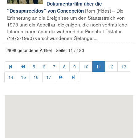
Dokumentarfilm über die
Rom (Fides) – Die
“Desaparecidos” von Concepción
Erinnerung an die Ereignisse um den Staatsstreich von
1973 und ein Appell an diejenigen, die noch vertrauliche
Informationen über die während der Pinochet-Diktatur
(1973-1990) verschwundenen Gefange ...
2696 gefundene Artikel - Seite: 11 / 180
5
6
7
8
9
10
11
12
13
14
15
16
17