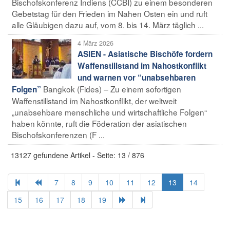
Bischofskonferenz Indiens (CCBI) zu einem besonderen
Gebetstag für den Frieden im Nahen Osten ein und ruft
alle Gläubigen dazu auf, vom 8. bis 14. März täglich ...
4 März 2026
ASIEN - Asiatische Bischöfe fordern
Waffenstillstand im Nahostkonflikt
und warnen vor “unabsehbaren
Bangkok (Fides) – Zu einem sofortigen
Folgen”
Waffenstillstand im Nahostkonflikt, der weltweit
„unabsehbare menschliche und wirtschaftliche Folgen“
haben könnte, ruft die Föderation der asiatischen
Bischofskonferenzen (F ...
13127 gefundene Artikel - Seite: 13 / 876
7
8
9
10
11
12
13
14
15
16
17
18
19