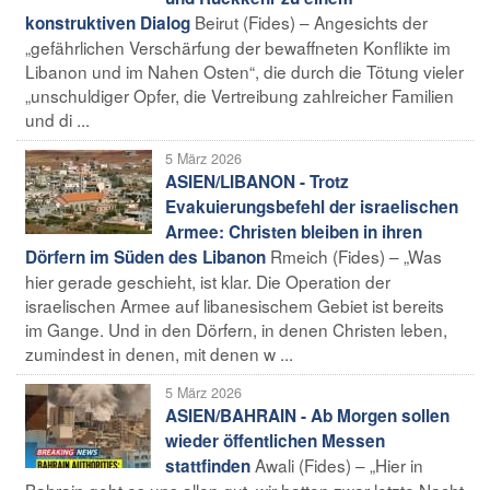
Beirut (Fides) – Angesichts der
konstruktiven Dialog
„gefährlichen Verschärfung der bewaffneten Konflikte im
Libanon und im Nahen Osten“, die durch die Tötung vieler
„unschuldiger Opfer, die Vertreibung zahlreicher Familien
und di ...
5 März 2026
ASIEN/LIBANON - Trotz
Evakuierungsbefehl der israelischen
Armee: Christen bleiben in ihren
Rmeich (Fides) – „Was
Dörfern im Süden des Libanon
hier gerade geschieht, ist klar. Die Operation der
israelischen Armee auf libanesischem Gebiet ist bereits
im Gange. Und in den Dörfern, in denen Christen leben,
zumindest in denen, mit denen w ...
5 März 2026
ASIEN/BAHRAIN - Ab Morgen sollen
wieder öffentlichen Messen
Awali (Fides) – „Hier in
stattfinden
Bahrain geht es uns allen gut, wir hatten zwar letzte Nacht