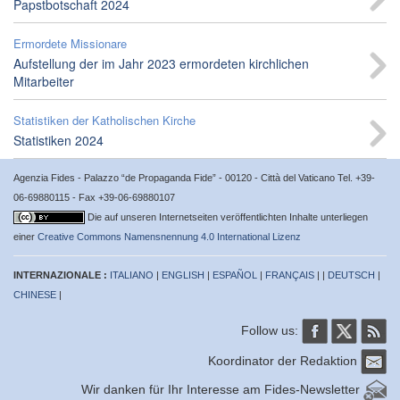
Papstbotschaft 2024
Ermordete Missionare
Aufstellung der im Jahr 2023 ermordeten kirchlichen
Mitarbeiter
Statistiken der Katholischen Kirche
Statistiken 2024
Agenzia Fides - Palazzo “de Propaganda Fide” - 00120 - Città del Vaticano Tel. +39-
06-69880115 - Fax +39-06-69880107
Die auf unseren Internetseiten veröffentlichten Inhalte unterliegen
einer
Creative Commons Namensnennung 4.0 International Lizenz
INTERNAZIONALE :
ITALIANO
|
ENGLISH
|
ESPAÑOL
|
FRANÇAIS
| |
DEUTSCH
|
CHINESE
|
Follow us:
Koordinator der Redaktion
Wir danken für Ihr Interesse am Fides-Newsletter