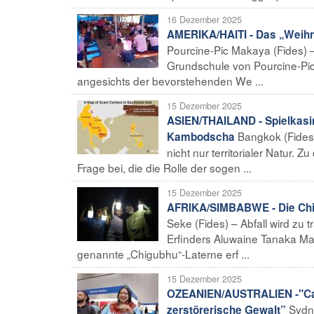
16 Dezember 2025
AMERIKA/HAITI - Das „Weih
Pourcine-Pic Makaya (Fides) 
Grundschule von Pourcine-Pic
angesichts der bevorstehenden We ...
15 Dezember 2025
ASIEN/THAILAND - Spielkasin
Bangkok (Fides
Kambodscha
nicht nur territorialer Natur
Frage bei, die die Rolle der sogen ...
15 Dezember 2025
AFRIKA/SIMBABWE - Die Chig
Seke (Fides) – Abfall wird zu
Erfinders Aluwaine Tanaka Ma
genannte „Chigubhu“-Laterne erf ...
15 Dezember 2025
OZEANIEN/AUSTRALIEN -"Catho
Sydne
zerstörerische Gewalt”