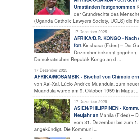
K
Umständen festgenommen
der Grundrechte des Menschen
(Uganda Catholic Lawyers Society, UCLS) die F
17 Dezember 2025
AFRIKA/D.R. KONGO - Nach d
Kinshasa (Fides) – Die G
fort
Dezember bekannt gegeben, da
Demokratischen Republik Kongo an d ...
17 Dezember 2025
AFRIKA/MOSAMBIK - Bischof von Chimoio ern
von Xai-Xai, Lúcio Andrice Muandula, zum neuen
Muandula wurde am 9. Oktober 1959 in Maput ..
17 Dezember 2025
ASIEN/PHILIPPINEN - Kommun
Manila (Fides) – 
Neujahr an
vom 31. Dezember bis zum 1. J
angekündigt. Die Kommuni ...