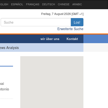
GLISH
ESPAÑOL
FRANÇAIS
DEUTSCH
CHINESE
ARABIC
Freitag, 7 August 2026 [GMT +1]
Los!
Erweiterte Suche
wir über uns
Kontakt
ews Analysis
bai
ntonio