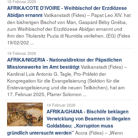
19 Februar 2026
AFRIKA/COTE D'IVOIRE - Weihbischof der Erzdiözese
Vatikanstadt (Fides) – Papst Leo XIV. hat
Abidjan ernannt
den bisherigen Bischof von Man, Gaspard Béby Gnéba,
zum Weihbischof der Erzdiözese Abidjan ernannt und
ihm den Titularsitz Puzia di Numidia verliehen. (EG) (Fides
19/02/202 ...
19 Februar 2026
AFRIKA/NIGERIA - Nationaldirektor der Päpstlichen
Vatikanstadt (Fides) –
Missionswerke im Amt bestätigt
Kardinal Luis Antonio G. Tagle, Pro-Präfekt der
Kongregation für die Evangelisierung (Sektion für die
Erstevangelisierung und die neuen Teilkirchen), hat am
17. Februar 2025, Pfarrer Solomon ...
19 Februar 2026
AFRIKA/GHANA - Bischöfe beklagen
Verwicklung von Beamten in illegalen
Goldabbau: „Korruption muss
Accra (Fides) – „Wenn
gründlich untersucht werden”