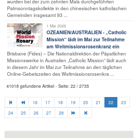
wurden bei der zum zehnten Mals durchgeführten
Palmsonntagskollekte in den chinesischen katholischen
Gemeinden insgesamt 93 ...
1 Mai 2026
OZEANIEN/AUSTRALIEN - „Catholic
Mission“ lädt im Mai zur Teilnahme
am Weltmissionsrosenkranz ein
Brisbane (Fides) – Die Nationaldirektion der Päpstlichen
Missionswerke in Australien „Catholic Mission“ lädt auch
in diesem Jahr im Mai zur Teilnahme an den täglichen
Online-Gebetszeiten des Weltmissionsrosenkra ...
41018 gefundene Artikel - Seite: 22 / 2735
16
17
18
19
20
21
22
23
24
25
26
27
28