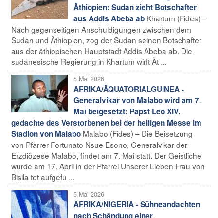
Äthiopien: Sudan zieht Botschafter
Khartum (Fides) –
aus Addis Abeba ab
Nach gegenseitigen Anschuldigungen zwischen dem
Sudan und Äthiopien, zog der Sudan seinen Botschafter
aus der äthiopischen Hauptstadt Addis Abeba ab. Die
sudanesische Regierung in Khartum wirft Ät ...
5 Mai 2026
AFRIKA/ÄQUATORIALGUINEA -
Generalvikar von Malabo wird am 7.
Mai beigesetzt: Papst Leo XIV.
gedachte des Verstorbenen bei der heiligen Messe im
Malabo (Fides) – Die Beisetzung
Stadion von Malabo
von Pfarrer Fortunato Nsue Esono, Generalvikar der
Erzdiözese Malabo, findet am 7. Mai statt. Der Geistliche
wurde am 17. April in der Pfarrei Unserer Lieben Frau von
Bisila tot aufgefu ...
5 Mai 2026
AFRIKA/NIGERIA - Sühneandachten
nach Schändung einer