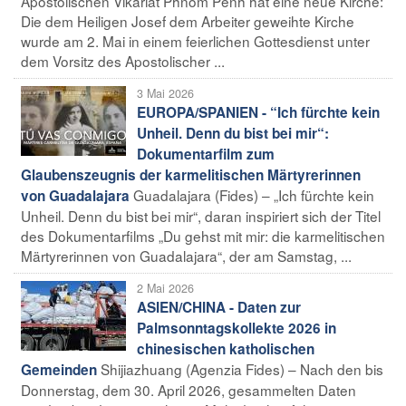
Apostolischen Vikariat Phnom Penh hat eine neue Kirche:
Die dem Heiligen Josef dem Arbeiter geweihte Kirche
wurde am 2. Mai in einem feierlichen Gottesdienst unter
dem Vorsitz des Apostolischer ...
3 Mai 2026
EUROPA/SPANIEN - “Ich fürchte kein
Unheil. Denn du bist bei mir“:
Dokumentarfilm zum
Glaubenszeugnis der karmelitischen Märtyrerinnen
Guadalajara (Fides) – „Ich fürchte kein
von Guadalajara
Unheil. Denn du bist bei mir“, daran inspiriert sich der Titel
des Dokumentarfilms „Du gehst mit mir: die karmelitischen
Märtyrerinnen von Guadalajara“, der am Samstag, ...
2 Mai 2026
ASIEN/CHINA - Daten zur
Palmsonntagskollekte 2026 in
chinesischen katholischen
Shijiazhuang (Agenzia Fides) – Nach den bis
Gemeinden
Donnerstag, dem 30. April 2026, gesammelten Daten