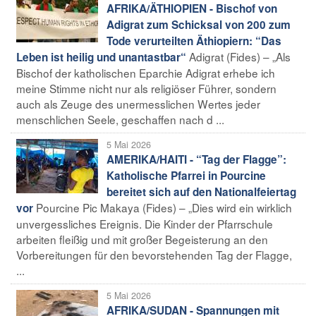
AFRIKA/ÄTHIOPIEN - Bischof von
Adigrat zum Schicksal von 200 zum
Tode verurteilten Äthiopiern: “Das
Adigrat (Fides) – „Als
Leben ist heilig und unantastbar“
Bischof der katholischen Eparchie Adigrat erhebe ich
meine Stimme nicht nur als religiöser Führer, sondern
auch als Zeuge des unermesslichen Wertes jeder
menschlichen Seele, geschaffen nach d ...
5 Mai 2026
AMERIKA/HAITI - “Tag der Flagge”:
Katholische Pfarrei in Pourcine
bereitet sich auf den Nationalfeiertag
Pourcine Pic Makaya (Fides) – „Dies wird ein wirklich
vor
unvergessliches Ereignis. Die Kinder der Pfarrschule
arbeiten fleißig und mit großer Begeisterung an den
Vorbereitungen für den bevorstehenden Tag der Flagge,
...
5 Mai 2026
AFRIKA/SUDAN - Spannungen mit