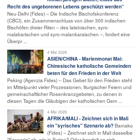
Recht des ungeborenen Lebens geschützt werden“
Neu-Delhi (Fides) – Die Indische Bischofskonferenz
(CBCI), ein Zusammenschluss von über 300 indischen
Bischöfen dreier Riten – des lateinischen, syro-
malabarischen und syro-malankaraischen –, fordert eine
Überpr ...
4 Mai 2026
ASIEN/CHINA - Marienmonat Mai:
Chinesische katholische Gemeinden
beten für den Frieden in der Welt
Peking (Agenzia Fides) – Das Gebet für den Frieden steht
im Mittelpunkt vieler Prozessionen, liturgischer Feiern und
gemeinschaftlicher Rosenkranzgebeten, zu denen in
diesen Tagen die Gläubigen der katholischen Gem ...
4 Mai 2026
AFRIKA/MALI - Zeichnet sich in Mali
Bamako
ein "syrisches" Szenario ab?
(Fides) – Zeichnet sich in Mali dasselbe
"Szenario" ab, wie in Syrien? Oder handelt es sich