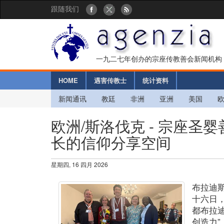
跟随我们
一九二七年创办的宗座传教善会新闻机构
HOME
遇害传教士
统计资料
新闻通讯
教廷
非洲
亚洲
美国
欧洲/斯洛伐克 - 宗座
长的信仰分享空间
星期四, 16 四月 2026
布拉迪
十六日
都布拉
创造力