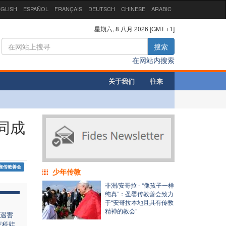
GLISH
ESPAÑOL
FRANÇAIS
DEUTSCH
CHINESE
ARABIC
星期六, 8 八月 2026 [GMT +1]
搜索
在网站内搜索
关于我们
往来
同成
座传教善会
少年传教
非洲/安哥拉 - “像孩子一样
纯真”：圣婴传教善会致力
于“安哥拉本地且具有传教
精神的教会”
遇害
茨科娃