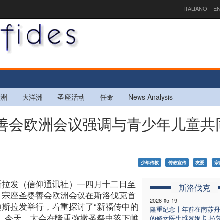
ITALIANO
EN
欧洲
大洋洲
圣座活动
任命
News Analysis
圣婴善会欧洲会议强调与青少年儿童共
少年传教
传教宣传
友爱
宗
斯拉发（信仰通讯社）—四月十二日至
斯洛伐克
，宗座圣婴善会欧洲会议在斯洛伐克首
2026-05-19
迪斯拉发举行，着重探讨了“新福传中的
隆重纪念十年前在南苏丹
”。今天，大会在隆重弥撒圣祭中落下帷
的修女医生维罗妮卡·拉