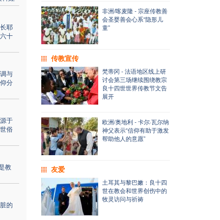
非洲/喀麦隆 - 宗座传教善
会圣婴善会心系“隐形儿
长耶
童”
六十
传教宣传
梵蒂冈 - 法语地区线上研
调与
讨会第三场继续围绕教宗
仰分
良十四世世界传教节文告
展开
源于
欧洲/奥地利 - 卡尔·瓦尔纳
世俗
神父表示“信仰有助于激发
帮助他人的意愿”
不是教
友爱
土耳其与黎巴嫩：良十四
世在教会和世界创伤中的
牧灵访问与祈祷
脏的