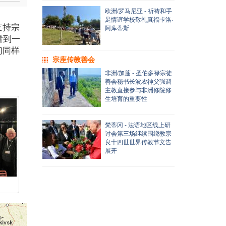
欧洲/罗马尼亚 - 祈祷和手
足情谊学校敬礼真福卡洛·
支持宗
阿库蒂斯
看到一
们同样
宗座传教善会
非洲/加蓬 - 圣伯多禄宗徒
善会秘书长波农神父强调
主教直接参与非洲修院修
生培育的重要性
梵蒂冈 - 法语地区线上研
讨会第三场继续围绕教宗
良十四世世界传教节文告
展开