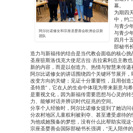
幕。
为期四
中，约
与青少
阿尔比诺修女和宗座圣婴善会欧洲会议新
与青少
团队
四月十
部秘书长
造力与新福传的结合是当代教会面临的核心挑
圣座驻斯洛伐克大使尼古拉·吉拉索利总主教也
新的内容，而是以创造力、热情与智慧来传递
阿尔比诺修女的讲话围绕四个关键环节展开，
改变方向的关键；见证十分重要性，且用创造
圣特质”，它在人的生命中体现为带来新意与
是重视文化，因为新福传需要思想与心灵的转
力、能够对话并辨识时代征兆的空间。
分享个人经验时，阿尔比诺修女提到了她访问
分农村地区儿童权利被剥夺、甚至遭受虐待的
为他或她预备的梦想，没有什么比帮助实现这
宗座圣婴善会国际部秘书长强调，“无人陪伴