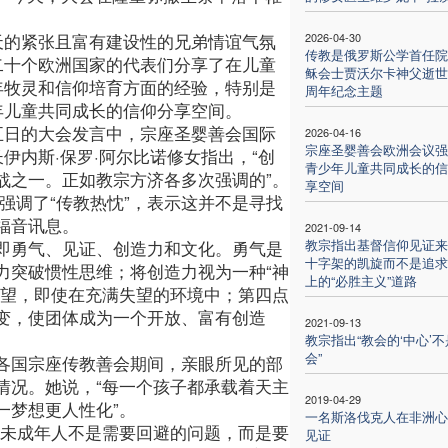
天的紧张且富有建设性的兄弟情谊气氛
2026-04-30
传教是俄罗斯公学首任院
二十个欧洲国家的代表们分享了在儿童
稣会士贾沃尔卡神父逝世
年牧灵和信仰培育方面的经验，特别是
周年纪念主题
年儿童共同成长的信仰分享空间。
五日的大会发言中，宗座圣婴善会国际
2026-04-16
宗座圣婴善会欧洲会议强
伊内斯·保罗·阿尔比诺修女指出，“创
青少年儿童共同成长的信
战之一。正如教宗方济各多次强调的”。
享空间
强调了“传教热忱”，表示这并不是寻找
福音讯息。
2021-09-14
教宗指出基督信仰见证来
即勇气、见证、创造力和文化。勇气是
十字架的凯旋而不是追求
力突破惯性思维；将创造力视为一种“神
上的“必胜主义”道路
希望，即使在充满失望的环境中；第四点
变，使团体成为一个开放、富有创造
2021-09-13
教宗指出“教会的‘中心’
会”
各国宗座传教善会期间，亲眼所见的部
情况。她说，“每一个孩子都承载着天主
2019-04-29
一梦想更人性化”。
一名斯洛伐克人在非洲心
的未成年人不是需要回避的问题，而是要
见证