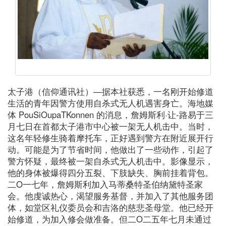
太子港（信仰通讯社）—据本社获悉，一名刚开始修道
生活的青年因警方使用自杀式无人机遇害身亡。海地媒
体 PouSiOupaTKonnen 的消息，詹姆斯利·让-路易于三
月七日在首都太子港市中心被一架无人机击中。当时，
这名年轻修生骑着摩托车，正好遇到警方在附近展开行
动。可能是为了节省时间，他做出了一些动作，引起了
警方怀疑，最终被一架自杀式无人机击中。影像显示，
他的身体被爆得四分五裂、下肢缺失、胸前挂着背包。
二O一七年，詹姆斯利加入马蒂桑特圣伯纳黛特圣家
会。他虔诚热心，渴望服务基督，并加入了其他服务团
体，如堂区礼仪委员会和吉洛的慈悲圣母堂。他已经开
始修道，为加入修会做准备。但二O二五年七月未通过