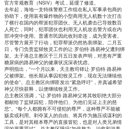
官方常规教育（NSIV）考试，延缓了修道。
去年起，海地一支特殊警察工作组在私人军事承包商的
协助下，使用装有爆炸物的小型商用无人机数十次打击
了横行在国内的帮派犯罪团伙。无人机袭击已导致数百
人死亡，同时，犯罪团伙也利用无人机攻击警方或在内
部冲突中使用。普通市民因此收到牵连，成为受害者。
尽管警方展开了行动，犯罪帮派仍然热衷绑架。二月五
日，专门负责监狱牧灵工作的让·罗伯特·路易神父遭到绑
架。太子港总主教区于三月五日发表声明，对患有严重
糖尿病的路易神父的健康状况深表忧虑。
声明指出，“一个月以来，天主教司铎让·罗伯特·路易神
父被绑架。他长期从事囚犯牧灵工作，现在无法继续他
的使命”。总主教区向绑匪发出“紧急呼吁”，并真诚希望
神父尽快获释，以便继续牧灵工作。
总主教区强调，“让·罗伯特·路易神父将其牧职绝大部分
都献给了监狱囚犯，陪伴他们、为他们见证上主的慈
悲”。“每个人都拥有不可侵犯的尊严，这种尊严不能被
贩卖或利用。剥夺某人的自由、将其作为施压或谋利的
工具，是对其根本尊严的直接冒犯，也是对人类兄弟情
谊的严重罪过”。总主教区呼吁“加倍努力，治愈和滋养