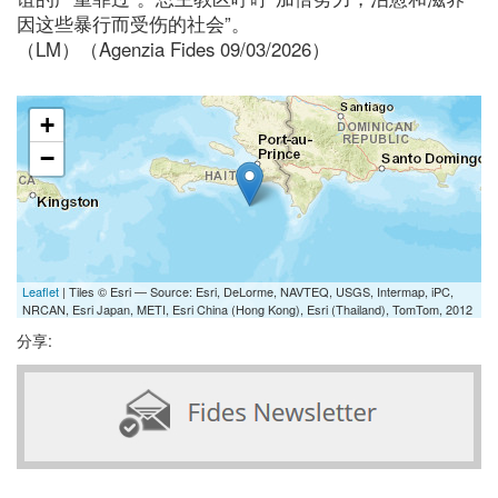
因这些暴行而受伤的社会”。
（LM）（Agenzia Fides 09/03/2026）
+
−
Leaflet
| Tiles © Esri — Source: Esri, DeLorme, NAVTEQ, USGS, Intermap, iPC,
NRCAN, Esri Japan, METI, Esri China (Hong Kong), Esri (Thailand), TomTom, 2012
分享: