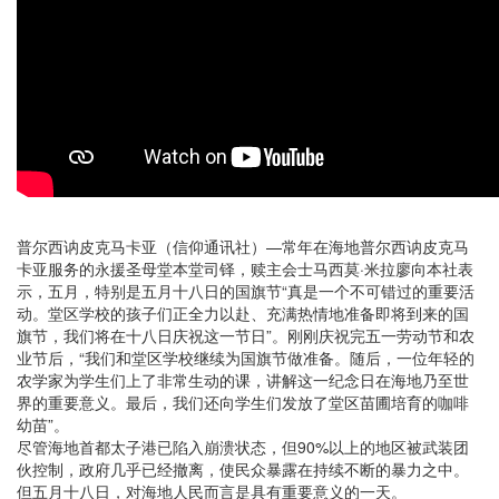
普尔西讷皮克马卡亚（信仰通讯社）—常年在海地普尔西讷皮克马
卡亚服务的永援圣母堂本堂司铎，赎主会士马西莫·米拉廖向本社表
示，五月，特别是五月十八日的国旗节“真是一个不可错过的重要活
动。堂区学校的孩子们正全力以赴、充满热情地准备即将到来的国
旗节，我们将在十八日庆祝这一节日”。刚刚庆祝完五一劳动节和农
业节后，“我们和堂区学校继续为国旗节做准备。随后，一位年轻的
农学家为学生们上了非常生动的课，讲解这一纪念日在海地乃至世
界的重要意义。最后，我们还向学生们发放了堂区苗圃培育的咖啡
幼苗”。
尽管海地首都太子港已陷入崩溃状态，但90%以上的地区被武装团
伙控制，政府几乎已经撤离，使民众暴露在持续不断的暴力之中。
但五月十八日，对海地人民而言是具有重要意义的一天。