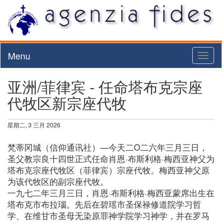
Menu
Toggl
naviga
亚洲/菲律宾 - 任命塔布克宗座
代牧区新宗座代牧
星期二, 3 三月 2026
梵蒂冈城（信仰通讯社）—今天二O二六年三月三日，
圣父教宗良十四世正式任命肖恩·布斯利格·梅西亚神父为
塔布克宗座代牧区（菲律宾）宗座代牧。梅西亚神父原
为该代牧区的副宗座代牧。
一九七二年三月三日，肖恩·布斯利格·梅西亚蒙席出生在
塔布克市布拉瑙。先后在碧瑶市圣保禄修道院学习哲
学、在维甘市圣母无染原罪神学院学习神学，并在罗马