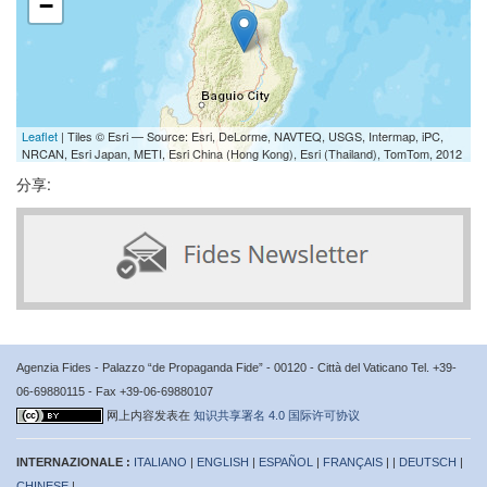
−
Leaflet
| Tiles © Esri — Source: Esri, DeLorme, NAVTEQ, USGS, Intermap, iPC,
NRCAN, Esri Japan, METI, Esri China (Hong Kong), Esri (Thailand), TomTom, 2012
分享:
Agenzia Fides - Palazzo “de Propaganda Fide” - 00120 - Città del Vaticano Tel. +39-
06-69880115 - Fax +39-06-69880107
网上内容发表在
知识共享署名 4.0 国际许可协议
INTERNAZIONALE :
ITALIANO
|
ENGLISH
|
ESPAÑOL
|
FRANÇAIS
| |
DEUTSCH
|
CHINESE
|