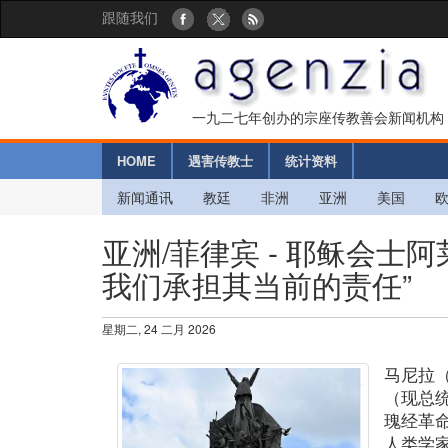
跟随我们
一九二七年创办的宗座传教善会新闻机构
HOME
遇害传教士
统计资料
新闻通讯
教廷
非洲
亚洲
美国
亚洲/菲律宾 - 耶稣会士
我们承担其当前的责任”
星期二, 24 二月 2026
马尼拉
（现总
瑰经革
人类学