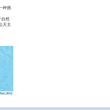
一种挑
于自然
位天主
mTom, 2012