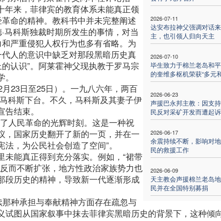
四十年来，菲律宾的教育体系未能真正领
经革命的精神。教科书中并未完整阐述
2026-07-11
达安布拉神父强调对话来
德·马科斯独裁时期所发生的事情，对当
主，也引领人归向天主
力和严重侵犯人权行为也多有省略。为
一代人的意识中缺乏对那段黑暗历史真
2026-07-10
上的认识”。阿莱霍神父现执教于罗马宗
毕生致力于棉兰老岛和平
的奎维多枢机荣获“多元和
学。
2月23日至25日）。一九八六年，两百
2026-06-23
·马科斯下台。不久，马科斯及其妻子伊
声援巴永邦主教：因支持
宣告结束。
民反对采矿开发而遭起诉
历了人民革命的光辉时刻。这是一种祝
议，国家历史翻开了新的一页，并在一
2026-06-17
余震持续不断，影响对地
宪法，为公民社会创造了空间”。
民的救援工作
里未能真正得到充分落实。例如，“裙带
，反而不断扩张，地方性政治家族势力也
2026-06-09
那段历史的精神，导致新一代逐渐形成
天主教会声援棉兰老岛地
民并在全国特别募捐
续那种承担与奉献精神方面存在疏忽与
义试图从国家叙事中抹去菲律宾黑暗历史的背景下，这种倾