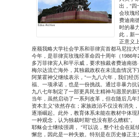
出，“
会玫瑰
费迪南
Edsa Archive
时的暴
此，新
正意义
座额我略大学社会学系和菲律宾首都马尼拉大
今年，是菲律宾玫瑰经革命四十周年（1986年
多万菲律宾人和平示威，要求独裁者费迪南德
梅尔达流亡海外，其独裁政权在未流血情况下
阿莱霍神父继续表示，“一九八六年，我们经
福、一项承诺，也是一份挑战。通过非暴力抗
九八七年制定了一部更具民主精神与愿景的新
当年，虽然启动了一系列改革，但在随后几年
资本主义”依然存在；家族政治不仅没有消失
逐渐崛起。此外，教育体系未能在教材中体现
一种观念，认为独裁时期“也没有那么糟糕”。
耶稣会士继续强调， “可以说，整个社会在延
懈怠，因此是一种失败。特别是在历史修正主