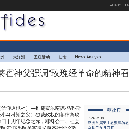
ITALIANO
EN
欧洲
大洋洲
圣座活动
任命
News Analysis
阿莱霍神父强调“玫瑰经革命的精神
（信仰通讯社）—推翻费尔南德·马科斯
菲律宾
统小马科斯之父）独裁政权的菲律宾玫
2026-07-16
命四十周年纪念之际，耶稣会士、社会
亚洲首届天主教数码传教
家阿尔伯特·阿莱霍神父向本社评论指
会将于九月召开