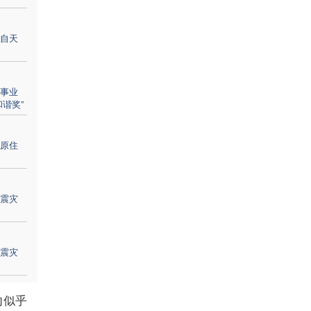
自天
事业
谐奖”
原住
震灾
震灾
向似乎