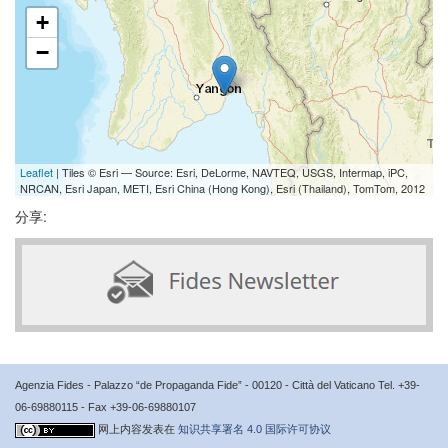
+
−
Leaflet
| Tiles © Esri — Source: Esri, DeLorme, NAVTEQ, USGS, Intermap, iPC,
NRCAN, Esri Japan, METI, Esri China (Hong Kong), Esri (Thailand), TomTom, 2012
分享:
Agenzia Fides - Palazzo “de Propaganda Fide” - 00120 - Città del Vaticano Tel. +39-
06-69880115 - Fax +39-06-69880107
网上内容发表在
知识共享署名 4.0 国际许可协议