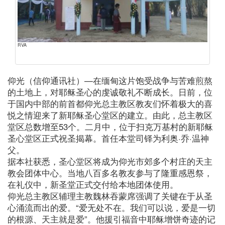
RVA
仰光（信仰通讯社）—在缅甸这片饱受战争与苦难煎熬
的土地上，对耶稣圣心的虔诚敬礼不断成长。日前，位
于国内中部的前首都仰光总主教区教友们怀着极大的喜
悦之情迎来了新耶稣圣心堂区的建立。由此，总主教区
堂区总数增至53个。二月中，位于扫克万基村的新耶稣
圣心堂区正式祝圣揭幕。首任本堂司铎为利奥·乔·温神
父。
据本社获悉，圣心堂区将成为仰光市郊多个村庄的天主
教会团体中心。当地八百多名教友参与了隆重感恩祭，
在礼仪中，新圣堂正式交付给本地团体使用。
仰光总主教区辅理主教魏林吞蒙席强调了关键在于从圣
心涌流而出的爱。“爱无处不在。我们可以说，爱是一切
的根源、天主就是爱”。他援引福音中耶稣增饼奇迹的记