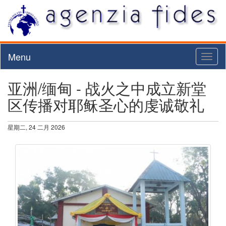
Menu
Toggl
naviga
亚洲/缅甸 - 战火之中成立新堂
区传播对耶稣圣心的虔诚敬礼
星期二, 24 二月 2026