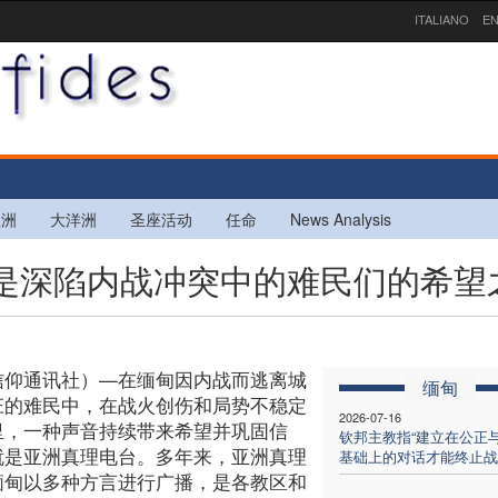
ITALIANO
EN
欧洲
大洋洲
圣座活动
任命
News Analysis
电台是深陷内战冲突中的难民们的希望
信仰通讯社）—在缅甸因内战而逃离城
缅甸
庄的难民中，在战火创伤和局势不稳定
2026-07-16
里，一种声音持续带来希望并巩固信
钦邦主教指“建立在公正
就是亚洲真理电台。多年来，亚洲真理
基础上的对话才能终止战
缅甸以多种方言进行广播，是各教区和