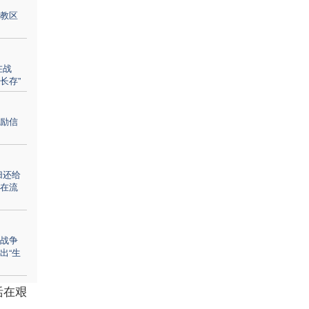
教区
在战
长存”
励信
归还给
在流
战争
出“生
活在艰