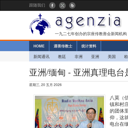
跟随我们
一九二七年创办的宗座传教善会新闻机构
HOME
遇害传教士
统计资料
新闻通讯
教廷
非洲
亚洲
美国
亚洲/缅甸 - 亚洲真理
星期三, 20 五月 2026
八莫（
镇和村
的团体
仰，这
电台在