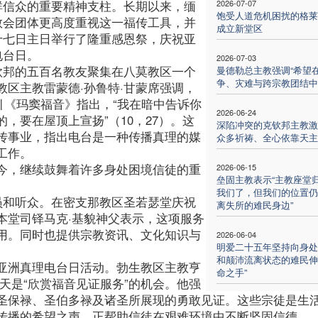
群信众的重要精神支柱。长期以来，缅
2026-07-07
饱受人道危机困扰的格莱
教会团体更高度重视这一福传工具，并
成立新堂区
十七日主日举行了隆重感恩祭，庆祝亚
电台日。
2026-07-03
钦邦的五百名教友聚集在八莫教区一个
曼德勒总主教强调“希望
争、灾难与跨宗教团结中
区主教雷蒙德·孙鲁特·甘蒙席强调，
引《玛窦福音》指出，“我在暗中告诉你
2026-06-24
，要在屋顶上宣扬”（10，27）。这
深陷冲突的克钦邦主教激
传事业，指出电台是一种传播真理的媒
众多祈祷、全心依靠天主
工作。
今，继续鼓舞着许多身处困境信徒的重
2026-06-15
垒固主教表示“主教座堂
我们了，但我们的位置仍
员和听众。在密支那教区圣若瑟堂庆祝
离失所的难民身边”
本堂司铎马克·基貌神父表示，这项服务
用。同时也提供宗教资讯、文化知识与
2026-06-04
明爱二十五年坚持向身处
和颠沛流离状态的难民伸
亚洲真理电台日活动。勃生教区主教亨
命之手”
天是“欣赏福音见证服务”的机会。他强
圣保禄、圣伯多禄及诸圣所展现的勇敢见证。这些宗徒是生
传播的希望之声，正帮助信徒在艰难环境中不断坚固信德。