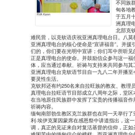
不同族
甸各地
RVA Karen
于五月
洲真理
北部克
难民营，以克钦语庆祝亚洲真理电台日。八莫教
亚洲真理电台的核心使命是“宣讲福音”。并援
们的，你们要在光明中宣讲；你们耳中所听见的
正是真理电台的使命。并鼓励信众参与这一福
体，应当通过奉献、祈祷与支持来共同参与其
亚洲真理电台克钦语节目自一九八二年开播至
要灵性生活。
克钦邦还有约250名来自拉旺族的教友、教理
真理电台拉旺语节目部成立八周年之际，堂区
在当地原住民族群中发挥了宝贵的传播福音作
祈祷内容。
缅甸南部勃生教区克兰族群也在同一天举行了
利·埃伊克莱因蒙席在感恩祭中讲道指出，这一
调，真正的见证来自对复活基督的信仰，正如
难困苦中的缅甸信众的榜样，而亚洲真理电台