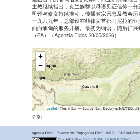
主教继续指出，克兰族群以母语见证信仰十分
司铎与修女持续推动，传播教宗讯息及教会历
一九六九年，总部设在菲律宾首都马尼拉的亚
面向缅甸的服务开播。最初为缅语，随后扩展
（PA）（Agenzia Fides 20/05/2026）
+
−
Leaflet
| Tiles © Esri — Source: Esri, DeLorme, NAVTEQ, USG
分享:
Agenzia Fides - Palazzo “de Propaganda Fide” - 00120 - Città del Vat
网上内容发表在
知识共享署名 4.0 国际许可协议