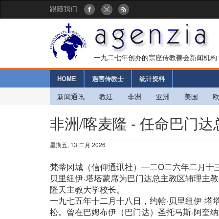
跟随我们
一九二七年创办的宗座传教善会新闻机构
HOME
遇害传教士
统计资料
新闻通讯
教廷
非洲
亚洲
美国
非洲/喀麦隆 - 任命巴门
星期五, 13 二月 2026
梵蒂冈城（信仰通讯社）—二O二六年二月十
贝里纽伊·塔塔蒙席为巴门达总主教区辅理主
隆天主教大学校长。
一九七五年十二月十八日，约翰·贝里纽伊·塔
松。曾在巴姆布伊（巴门达）圣托马斯·阿奎纳