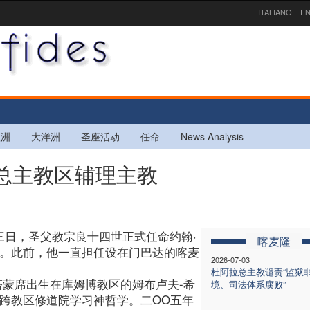
ITALIANO
EN
欧洲
大洋洲
圣座活动
任命
News Analysis
达总主教区辅理主教
三日，圣父教宗良十四世正式任命约翰·
喀麦隆
教。此前，他一直担任设在门巴达的喀麦
2026-07-03
杜阿拉总主教谴责“监狱
塔蒙席出生在库姆博教区的姆布卢夫-希
境、司法体系腐败”
跨教区修道院学习神哲学。二OO五年