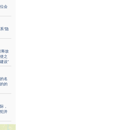
位会
系“隐
量释放
使之
建设”
的名
的的
际，
犯并