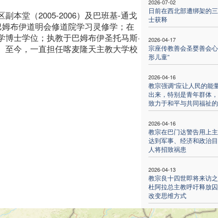
2026-07-02
日前在西北部遭绑架的三
堂（2005-2006）及巴班基-通戈
士获释
；在巴姆布伊道明会修道院学习灵修学；在
学博士学位；执教于巴姆布伊圣托马斯·
2026-04-17
。至今，一直担任喀麦隆天主教大学校
宗座传教善会圣婴善会心
形儿童”
2026-04-16
教宗强调“应让人民的能
出来，特别是青年群体，
致力于和平与共同福祉的
2026-04-16
教宗在巴门达警告用上主
达到军事、经济和政治目
人将招致祸患
2026-04-13
教宗良十四世即将来访之
杜阿拉总主教呼吁释放囚
改变思维方式