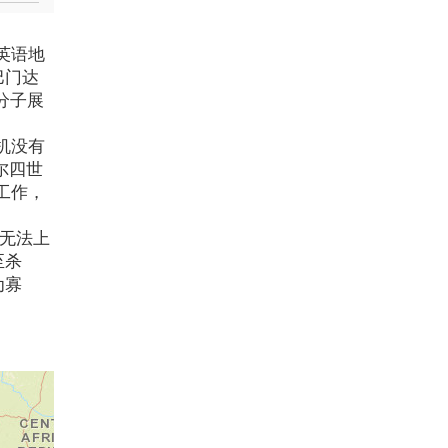
英语地
巴门达
分子展
机没有
尔四世
工作，
子无法上
至杀
为寡