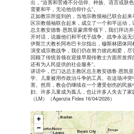
出，“迫害和苦难不分信仰、种族、语言或肤
需要和平，无论他信仰什么”。
正如教宗所提到的，当地宗教领袖已联合起来
区宗教领袖联合起来，成立了一个和平运动，
总主教安德鲁·恩凯亚蒙席带领下，我们拜访
开对话，说服他们和平优于战争、战争永远无
伊斯兰大教长阿布巴卡尔指出，穆斯林团体同
演变成宗教战争，我们仍在努力彼此相爱，尽管
回顾了传统首领在迎接早期传教士方面所发挥
还有为人民提供的社会服务”。
讲话中，巴门达总主教区总主教安德鲁·恩凯
学、儿童被用作政治斗争的工具。在这场冲突
害。然而，教会仍继续在一个遭受创伤的民族
妇、许多儿童成为孤儿，也让许多人失去了家
（LM）（Agenzia Fides 16/04/2026）
+
−