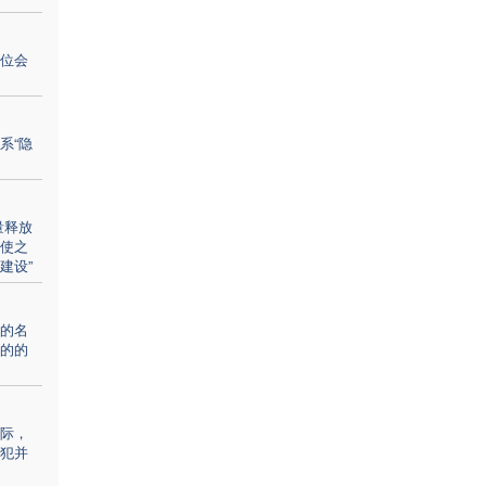
位会
系“隐
量释放
使之
建设”
的名
的的
际，
犯并