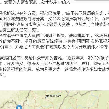
色。受苦的人需要安慰，处于战争中的人
寻求解决冲突的方案。福尔巴表示，“由于共同经历的苦难，
试图在喀麦隆政府与分离主义武装之间推动对话与和平。在
并与国内外许多分离主义运动领导人交谈，也努力与当地武装
法真正解决任何冲突”。
样在战争中遭受人员伤亡和财产损失。他感谢真主，“这场危
信仰不同”。曼孔的最高传统领袖丰·弗鲁·阿萨阿·安格瓦福
的作用，并感谢天主教会“在过去以及今天所开展的伟大福传
亚蒙席阐述了冲突给民众带来的苦难。“近四年来，我们的孩
中，许多神父、修会人士甚至主教遭到迫害、殴打、绑架甚
中传递福音的信息、成为希望之光。这场危机使许多妇女成
园”。