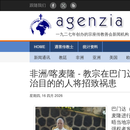
跟随我们
一九二七年创办的宗座传教善会新闻机构
HOME
遇害传教士
统计资料
新闻通讯
教廷
非洲
亚洲
美国
非洲/喀麦隆 - 教宗在
治目的的人将招致祸患
星期四, 16 四月 2026
巴门达
麦隆进
晤当地
强权者