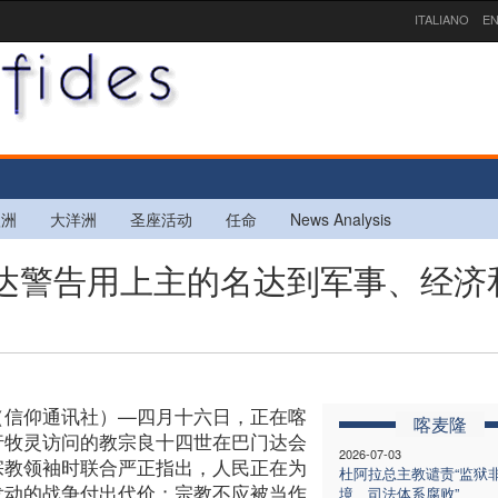
ITALIANO
EN
欧洲
大洋洲
圣座活动
任命
News Analysis
巴门达警告用上主的名达到军事、经济
（信仰通讯社）—四月十六日，正在喀
喀麦隆
行牧灵访问的教宗良十四世在巴门达会
2026-07-03
宗教领袖时联合严正指出，人民正在为
杜阿拉总主教谴责“监狱
发动的战争付出代价；宗教不应被当作
境、司法体系腐败”