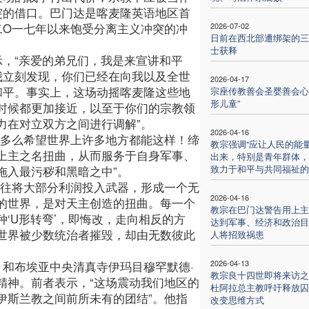
突的借口。巴门达是喀麦隆英语地区首
二O一七年以来饱受分离主义冲突的冲
2026-07-02
日前在西北部遭绑架的三
士获释
示，“亲爱的弟兄们，我是来宣讲和平
我立刻发现，你们已经在向我以及全世
2026-04-17
和平。事实上，这场动摇喀麦隆这些地
宗座传教善会圣婴善会心
形儿童”
时候都更加接近，以至于你们的宗教领
力在对立双方之间进行调解”。
2026-04-16
我多么希望世界上许多地方都能这样！缔
教宗强调“应让人民的能
上主之名扭曲，从而服务于自身军事、
出来，特别是青年群体，
致力于和平与共同福祉的
拖入最污秽和黑暗之中”。
往往将大部分利润投入武器，形成一个无
2026-04-16
的世界，是对天主创造的扭曲。每一个
教宗在巴门达警告用上主
‘U形转弯’，即悔改，走向相反的方
达到军事、经济和政治目
世界被少数统治者摧毁，却由无数彼此
人将招致祸患
2026-04-13
，和布埃亚中央清真寺伊玛目穆罕默德·
教宗良十四世即将来访之
精神。前者表示，“这场震动我们地区的
杜阿拉总主教呼吁释放囚
伊斯兰教之间前所未有的团结”。他指
改变思维方式