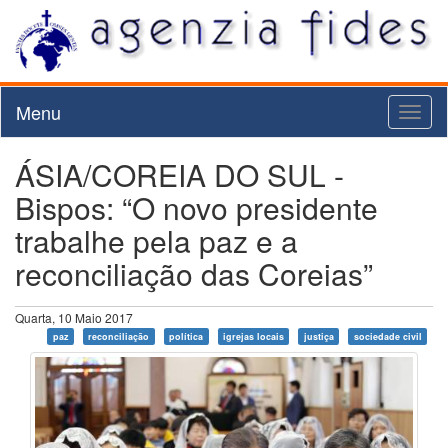
Menu
Toggl
naviga
ÁSIA/COREIA DO SUL -
Bispos: “O novo presidente
trabalhe pela paz e a
reconciliação das Coreias”
Quarta, 10 Maio 2017
paz
reconciliação
política
igrejas locais
justiça
sociedade civil