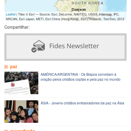
Leaflet
| Tiles © Esri — Source: Esri, DeLorme, NAVTEQ, USGS, Intermap, iPC,
NRCAN, Esri Japan, METI, Esri China (Hong Kong), Esri (Thailand), TomTom, 2012
Compartilhar:
paz
AMÉRICA/ARGENTINA - Os Bispos convidam à
oração pelos cristãos coptas e pela paz no mundo
ÁSIA - Jovens cristãos embaixadores da paz na Ásia