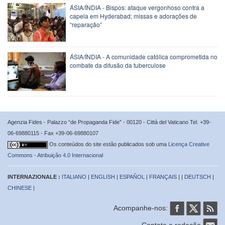
ÁSIA/ÍNDIA - Bispos: ataque vergonhoso contra a
capela em Hyderabad; missas e adorações de
“reparação”
ÁSIA/ÍNDIA - A comunidade católica comprometida no
combate da difusão da tuberculose
Agenzia Fides - Palazzo “de Propaganda Fide” - 00120 - Città del Vaticano Tel. +39-
06-69880115 - Fax +39-06-69880107
Os conteúdos do site estão publicados sob uma
Licença Creative
Commons - Atribuição 4.0 Internacional
INTERNAZIONALE :
ITALIANO
|
ENGLISH
|
ESPAÑOL
|
FRANÇAIS
| |
DEUTSCH
|
CHINESE
|
Acompanhe-nos:
Contate a redação