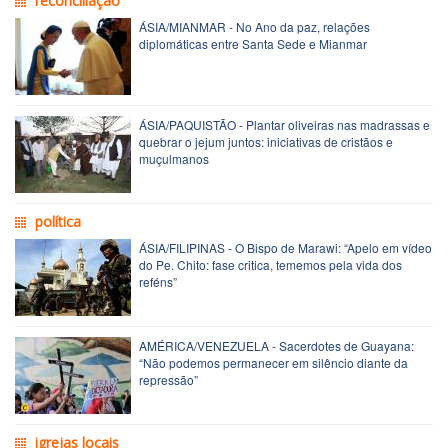
reconciliação
ÁSIA/MIANMAR - No Ano da paz, relações
diplomáticas entre Santa Sede e Mianmar
ÁSIA/PAQUISTÃO - Plantar oliveiras nas madrassas e
quebrar o jejum juntos: iniciativas de cristãos e
muçulmanos
política
ÁSIA/FILIPINAS - O Bispo de Marawi: “Apelo em vídeo
do Pe. Chito: fase critica, tememos pela vida dos
reféns”
AMÉRICA/VENEZUELA - Sacerdotes de Guayana:
“Não podemos permanecer em silêncio diante da
repressão”
igrejas locais