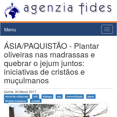
Menu
Toggl
naviga
ÁSIA/PAQUISTÃO - Plantar
oliveiras nas madrassas e
quebrar o jejum juntos:
iniciativas de cristãos e
muçulmanos
Quinta, 30 Março 2017
minorias religiosas
islã
diálogo
paz
reconciliação
jejum
direitos humanos
ramadã