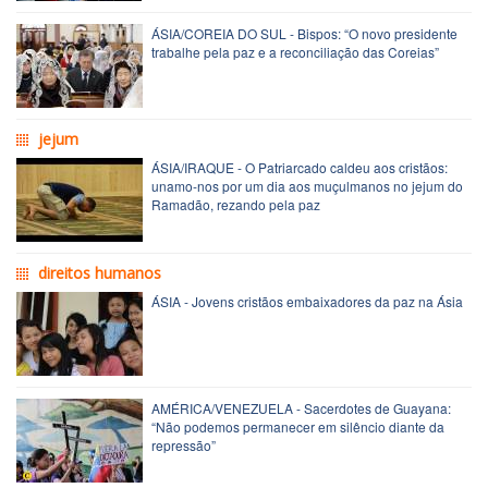
ÁSIA/COREIA DO SUL - Bispos: “O novo presidente
trabalhe pela paz e a reconciliação das Coreias”
jejum
ÁSIA/IRAQUE - O Patriarcado caldeu aos cristãos:
unamo-nos por um dia aos muçulmanos no jejum do
Ramadão, rezando pela paz
direitos humanos
ÁSIA - Jovens cristãos embaixadores da paz na Ásia
AMÉRICA/VENEZUELA - Sacerdotes de Guayana:
“Não podemos permanecer em silêncio diante da
repressão”