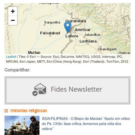
+
−
Leaflet
| Tiles © Esri — Source: Esri, DeLorme, NAVTEQ, USGS, Intermap, iPC,
NRCAN, Esri Japan, METI, Esri China (Hong Kong), Esri (Thailand), TomTom, 2012
Compartilhar:
minorias religiosas
ÁSIA/FILIPINAS - O Bispo de Marawi: “Apelo em vídeo
do Pe. Chito: fase critica, tememos pela vida dos
reféns”