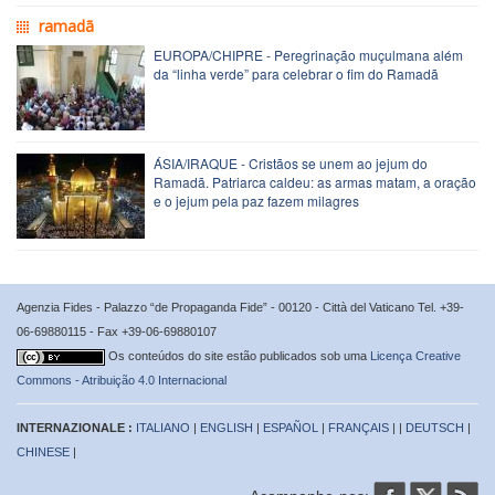
ramadã
EUROPA/CHIPRE - Peregrinação muçulmana além
da “linha verde” para celebrar o fim do Ramadã
ÁSIA/IRAQUE - Cristãos se unem ao jejum do
Ramadã. Patriarca caldeu: as armas matam, a oração
e o jejum pela paz fazem milagres
Agenzia Fides - Palazzo “de Propaganda Fide” - 00120 - Città del Vaticano Tel. +39-
06-69880115 - Fax +39-06-69880107
Os conteúdos do site estão publicados sob uma
Licença Creative
Commons - Atribuição 4.0 Internacional
INTERNAZIONALE :
ITALIANO
|
ENGLISH
|
ESPAÑOL
|
FRANÇAIS
| |
DEUTSCH
|
CHINESE
|