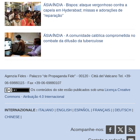
ÁSIA/ÍNDIA - Bispos: ataque vergonhoso contra a
capela em Hyderabad; missas e adorações de
“reparação”
ÁSIA/ÍNDIA - A comunidade católica comprometida no
combate da difusão da tuberculose
Agenzia Fides - Palazzo “de Propaganda Fide” - 00120 - Città del Vaticano Tel. +39-
06-69880115 - Fax +39-06-69880107
Os conteúdos do site estão publicados sob uma
Licença Creative
Commons - Atribuição 4.0 Internacional
INTERNAZIONALE :
ITALIANO
|
ENGLISH
|
ESPAÑOL
|
FRANÇAIS
| |
DEUTSCH
|
CHINESE
|
Acompanhe-nos:
Contate a redação