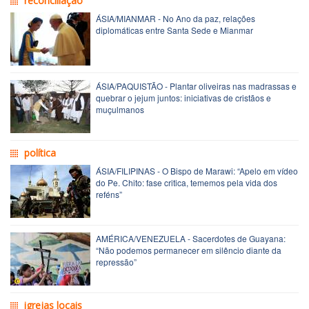
reconciliação
ÁSIA/MIANMAR - No Ano da paz, relações
diplomáticas entre Santa Sede e Mianmar
ÁSIA/PAQUISTÃO - Plantar oliveiras nas madrassas e
quebrar o jejum juntos: iniciativas de cristãos e
muçulmanos
política
ÁSIA/FILIPINAS - O Bispo de Marawi: “Apelo em vídeo
do Pe. Chito: fase critica, tememos pela vida dos
reféns”
AMÉRICA/VENEZUELA - Sacerdotes de Guayana:
“Não podemos permanecer em silêncio diante da
repressão”
igrejas locais