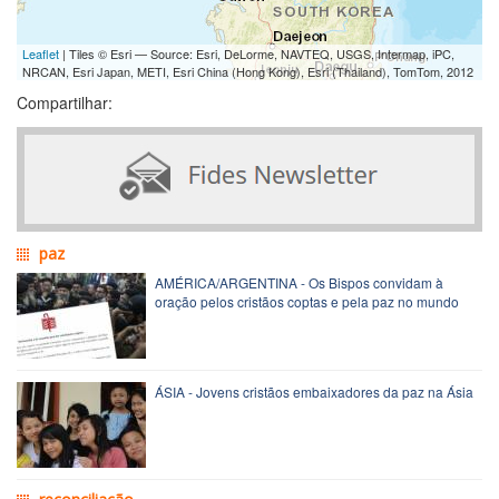
Leaflet
| Tiles © Esri — Source: Esri, DeLorme, NAVTEQ, USGS, Intermap, iPC,
NRCAN, Esri Japan, METI, Esri China (Hong Kong), Esri (Thailand), TomTom, 2012
Compartilhar:
paz
AMÉRICA/ARGENTINA - Os Bispos convidam à
oração pelos cristãos coptas e pela paz no mundo
ÁSIA - Jovens cristãos embaixadores da paz na Ásia