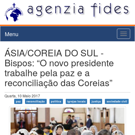
Menu
Toggl
naviga
ÁSIA/COREIA DO SUL -
Bispos: “O novo presidente
trabalhe pela paz e a
reconciliação das Coreias”
Quarta, 10 Maio 2017
paz
reconciliação
política
igrejas locais
justiça
sociedade civil