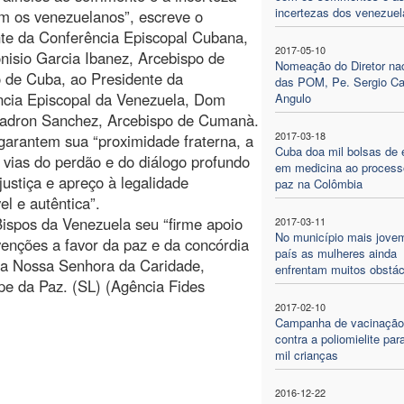
incertezas dos venezue
m os venezuelanos”, escreve o
te da Conferência Episcopal Cubana,
2017-05-10
isio Garcia Ibanez, Arcebispo de
Nomeação do Diretor nac
 de Cuba, ao Presidente da
das POM, Pe. Sergio Ca
ncia Episcopal da Venezuela, Dom
Angulo
Padron Sanchez, Arcebispo de Cumanà.
2017-03-18
garantem sua “proximidade fraterna, a
Cuba doa mil bolsas de 
 vias do perdão e do diálogo profundo
em medicina ao process
ustiça e apreço à legalidade
paz na Colômbia
el e autêntica”.
ispos da Venezuela seu “firme apoio
2017-03-11
No município mais jove
venções a favor da paz e da concórdia
país as mulheres ainda
s a Nossa Senhora da Caridade,
enfrentam muitos obstác
ipe da Paz. (SL) (Agência Fides
2017-02-10
Campanha de vacinação
contra a poliomielite par
mil crianças
2016-12-22