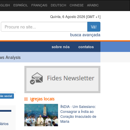
GLISH
ESPAÑOL
FRANÇAIS
DEUTSCH
CHINESE
ARABIC
Quinta, 6 Agosto 2026 [GMT +1]
Vá!
busca avançada
sobre nós
contatos
ws Analysis
ção social
igrejas locais
ÍNDIA - Um Salesiano:
Consagrar a Índia ao
Coração Imaculado de
Maria
ários
s