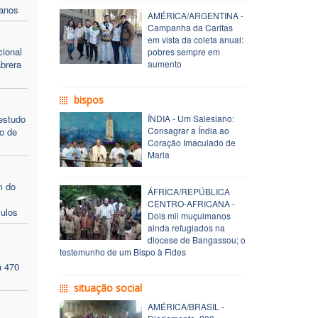
lanos
AMÉRICA/ARGENTINA -
Campanha da Caritas
em vista da coleta anual:
ional
pobres sempre em
brera
aumento
bispos
estudo
ÍNDIA - Um Salesiano:
Consagrar a Índia ao
o de
Coração Imaculado de
Maria
m do
ÁFRICA/REPÚBLICA
CENTRO-AFRICANA -
ulos
Dois mil muçulmanos
ainda refugiados na
diocese de Bangassou; o
testemunho de um Bispo à Fides
a 470
situação social
AMÉRICA/BRASIL -