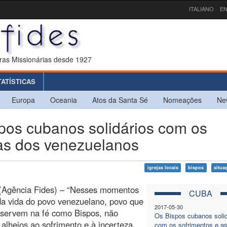
ITALIANO
EN
ras Missionárias desde 1927
TATÍSTICAS
Europa
Oceania
Atos da Santa Sé
Nomeações
Ne
os cubanos solidários com os
zas dos venezuelanos
igrejas locais
bispos
situa
(Agência Fides) – “Nesses momentos
CUBA
 da vida do povo venezuelano, povo que
2017-05-30
 servem na fé como Bispos, não
Os Bispos cubanos solid
alheios ao sofrimento e à incerteza
com os sofrimentos e a