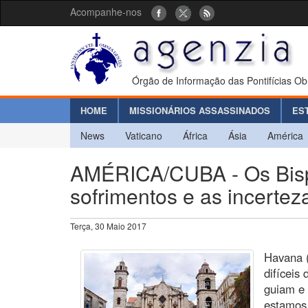
Acompanhe-nos
Órgão de Informação das Pontifícias Ob
HOME
MISSIONÁRIOS ASSASSINADOS
ES
News
Vaticano
África
Ásia
América
AMÉRICA/CUBA - Os Bisp
sofrimentos e as incerte
Terça, 30 Maio 2017
Havana 
difíceis
guiam e
estamos 