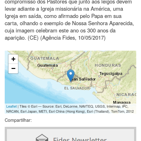
compromisso dos Pastores que junto aos leigos devem
levar adiante a Igreja missionária na América, uma
Igreja em saída, como afirmado pelo Papa em sua
carta, olhando o exemplo de Nossa Senhora Aparecida,
cuja imagem celebram este ano os 300 anos da
aparição. (CE) (Agência Fides, 10/05/2017)
+
−
Leaflet
| Tiles © Esri — Source: Esri, DeLorme, NAVTEQ, USGS, Intermap, iPC,
NRCAN, Esri Japan, METI, Esri China (Hong Kong), Esri (Thailand), TomTom, 2012
Compartilhar: