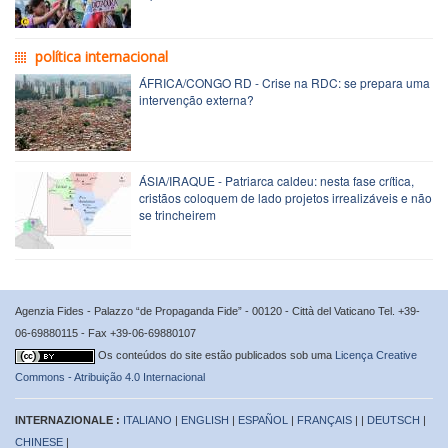
política internacional
ÁFRICA/CONGO RD - Crise na RDC: se prepara uma
intervenção externa?
ÁSIA/IRAQUE - Patriarca caldeu: nesta fase crítica,
cristãos coloquem de lado projetos irrealizáveis e não
se trincheirem
Agenzia Fides - Palazzo “de Propaganda Fide” - 00120 - Città del Vaticano Tel. +39-
06-69880115 - Fax +39-06-69880107
Os conteúdos do site estão publicados sob uma
Licença Creative
Commons - Atribuição 4.0 Internacional
INTERNAZIONALE :
ITALIANO
|
ENGLISH
|
ESPAÑOL
|
FRANÇAIS
| |
DEUTSCH
|
CHINESE
|