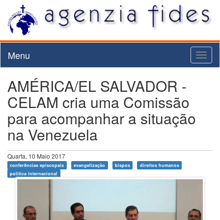
Menu
Toggl
naviga
AMÉRICA/EL SALVADOR -
CELAM cria uma Comissão
para acompanhar a situação
na Venezuela
Quarta, 10 Maio 2017
conferências episcopais
evangelização
bispos
direitos humanos
política internacional