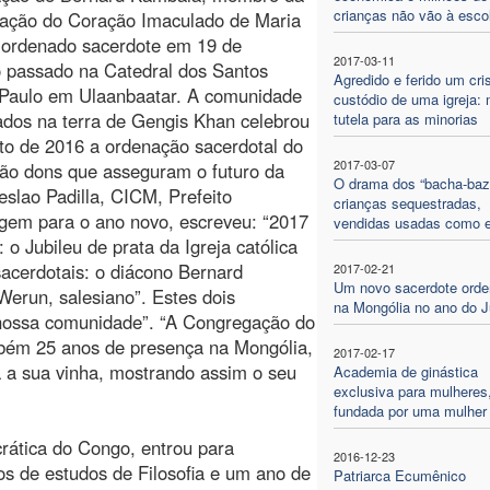
crianças não vão à esco
ação do Coração Imaculado de Maria
 ordenado sacerdote em 19 de
2017-03-11
o passado na Catedral dos Santos
Agredido e ferido um cri
 Paulo em Ulaanbaatar. A comunidade
custódio de uma igreja: 
ados na terra de Gengis Khan celebrou
tutela para as minorias
o de 2016 a ordenação sacerdotal do
2017-03-07
São dons que asseguram o futuro da
O drama dos “bacha-bazi
eslao Padilla, CICM, Prefeito
crianças sequestradas,
gem para o ano novo, escreveu: “2017
vendidas usadas como 
o Jubileu de prata da Igreja católica
acerdotais: o diácono Bernard
2017-02-21
Um novo sacerdote ord
erun, salesiano”. Estes dois
na Mongólia no ano do J
à nossa comunidade”. “A Congregação do
bém 25 anos de presença na Mongólia,
2017-02-17
ra a sua vinha, mostrando assim o seu
Academia de ginástica
exclusiva para mulheres
fundada por uma mulher
rática do Congo, entrou para
2016-12-23
s de estudos de Filosofia e um ano de
Patriarca Ecumênico