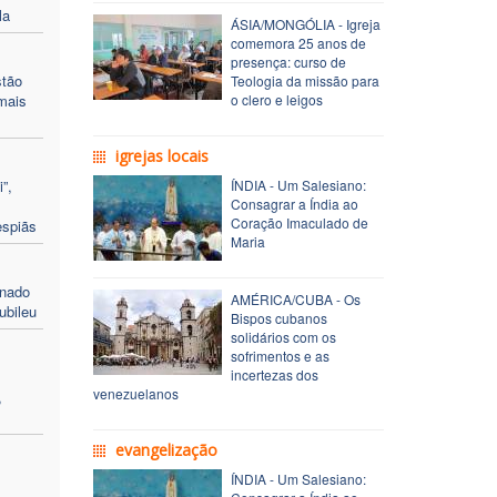
la
ÁSIA/MONGÓLIA - Igreja
comemora 25 anos de
presença: curso de
stão
Teologia da missão para
mais
o clero e leigos
igrejas locais
”,
ÍNDIA - Um Salesiano:
Consagrar a Índia ao
Coração Imaculado de
espiãs
Maria
enado
AMÉRICA/CUBA - Os
ubileu
Bispos cubanos
solidários com os
sofrimentos e as
incertezas dos
venezuelanos
,
evangelização
ÍNDIA - Um Salesiano: