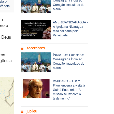
Consagrar a Índia ao
eja o
Coração Imaculado de
nfância
Maria
io
AMÉRICA/NICARÁGUA -
bre a
A Igreja na Nicarágua
reza solidária pela
Venezuela
o Deus
sacerdotes
ros
ÍNDIA - Um Salesiano:
Consagrar a Índia ao
Agência
Coração Imaculado de
Maria
VATICANO - O Card.
Filoni encerra a visita à
Guiné Equatorial: “A
missão se faz com o
testemunho”
jubileu