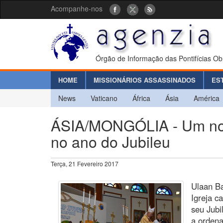
Acompanhe-nos
Órgão de Informação das Pontifícias Ob
HOME
MISSIONÁRIOS ASSASSINADOS
ES
News
Vaticano
África
Ásia
América
ÁSIA/MONGÓLIA - Um nov
no ano do Jubileu
Terça, 21 Fevereiro 2017
Ulaan Ba
Igreja c
seu Jub
a orden