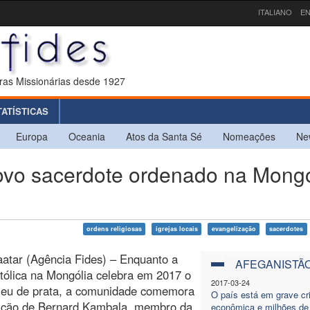
ITALIANO
EN
ras Missionárias desde 1927
TATÍSTICAS
Europa
Oceania
Atos da Santa Sé
Nomeações
Ne
o sacerdote ordenado na Mongó
ordens religiosas
igrejas locais
evangelização
sacerdotes
atar (Agência Fides) – Enquanto a
AFEGANISTÃ
atólica na Mongólia celebra em 2017 o
2017-03-24
ileu de prata, a comunidade comemora
O país está em grave cr
ação de Bernard Kambala, membro da
econômica e milhões de