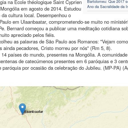
gia na Ecole théologique Saint Cyprien
Bartolomeu: Que 2017 s
Ano da Sacralidade da I
 Mongólia em agosto de 2014. Estudou
 da cultura local. Desempenhou o
o Paulo em Ulaanbaatar, comprometendo-se muito no ministér
 Pe. Bernard começou a publicar uma meditação cotidiana so
ito apreciado pelos fiéis.
colheu as palavras de São Paulo aos Romanos: "Vejam com
 ainda pecadores, Cristo morreu por nós" (Rm 5, 8).
de 14 países do mundo, presentes na Mongólia. A comunidade
 centenas de catecúmenos presentes em 6 paróquias e 3 cent
e paróquia por ocasião da celebração do Jubileu. (MP-PA) (