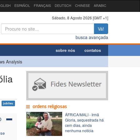
GLISH
ESPAÑOL
FRANÇAIS
DEUTSCH
CHINESE
ARABIC
Sábado, 8 Agosto 2026 [GMT +1]
Vá!
busca avançada
sobre nós
contatos
ws Analysis
lia
jubileu
ordens religiosas
ÁFRICA/MALI - Irmã
O
Gloria, sequestrada há
cem dias, ainda
nenhuma notícia
ise