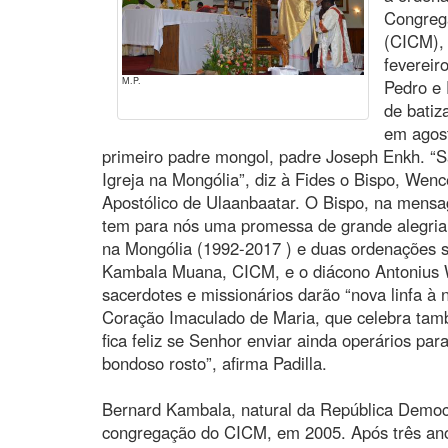
Congreg
(CICM),
fevereir
M.P.
Pedro e
de batiz
em agost
primeiro padre mongol, padre Joseph Enkh. “
Igreja na Mongólia”, diz à Fides o Bispo, Wenc
Apostólico de Ulaanbaatar. O Bispo, na mensa
tem para nós uma promessa de grande alegria: 
na Mongólia (1992-2017 ) e duas ordenações s
Kambala Muana, CICM, e o diácono Antonius W
sacerdotes e missionários darão “nova linfa 
Coração Imaculado de Maria, que celebra tam
fica feliz se Senhor enviar ainda operários pa
bondoso rosto”, afirma Padilla.
Bernard Kambala, natural da República Democ
congregação do CICM, em 2005. Após três ano