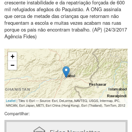
crescente instabilidade e da repatriação forçada de 600
mil refugiados afegãos do Paquistão. A ONG assinala
que cerca de metade das crianças que retornam não
frequentam a escola e muitas vezes acabam nas ruas
porque os pais não encontram trabalho. (AP) (24/3/2017
Agência Fides)
+
−
Leaflet
| Tiles © Esri — Source: Esri, DeLorme, NAVTEQ, USGS, Intermap, iPC,
NRCAN, Esri Japan, METI, Esri China (Hong Kong), Esri (Thailand), TomTom, 2012
Compartilhar: