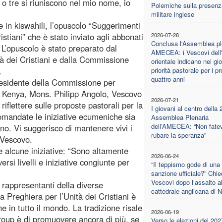
o tre si riuniscono nel mio nome, io
Polemiche sulla presenz
militare inglese
e in kiswahili, l’opuscolo “Suggerimenti
stiani” che è stato inviato agli abbonati
2026-07-28
Conclusa l'Assemblea pl
 L’opuscolo è stato preparato dal
AMECEA: i Vescovi dell'
tà dei Cristiani e dalla Commissione
orientale indicano nei gio
.
priorità pastorale per i p
quattro anni
Presidente della Commissione per
 Kenya, Mons. Philipp Angolo, Vescovo
2026-07-21
iflettere sulle proposte pastorali per la
I giovani al centro della 
mandate le iniziative ecumeniche sia
Assemblea Plenaria
dell’AMECEA: “Non fatev
nno. Vi suggerisco di mantenere vivi i
rubare la speranza”
l Vescovo.
 alcune iniziative: “Sono altamente
2026-06-24
rsi livelli e iniziative congiunte per
“Il teppismo gode di una
sanzione ufficiale?” Chie
Vescovi dopo l’assalto al
 rappresentanti della diverse
cattedrale anglicana di N
a Preghiera per l’Unità dei Cristiani è
ne in tutto il mondo. La tradizione risale
2026-06-19
Group è di promuovere ancora di più, se
Verso le elezioni del 202