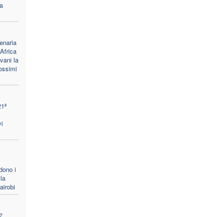
a
enaria
Africa
vani la
rossimi
21ª
i
dono i
la
airobi
7,