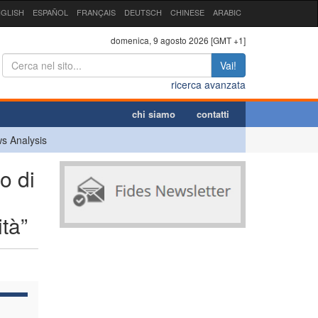
GLISH
ESPAÑOL
FRANÇAIS
DEUTSCH
CHINESE
ARABIC
domenica, 9 agosto 2026 [GMT +1]
Vai!
ricerca avanzata
chi siamo
contatti
s Analysis
o di
ità”