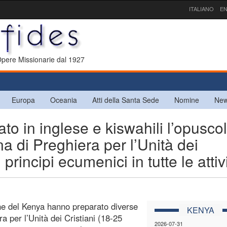
ITALIANO
EN
 Opere Missionarie dal 1927
Europa
Oceania
Atti della Santa Sede
Nomine
New
 in inglese e kiswahili l’opuscol
na di Preghiera per l’Unità dei
 principi ecumenici in tutte le attiv
ane del Kenya hanno preparato diverse
KENYA
ra per l’Unità dei Cristiani (18-25
2026-07-31