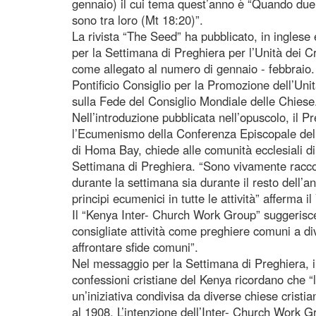
gennaio) il cui tema quest’anno è “Quando due 
sono tra loro (Mt 18:20)”.
La rivista “The Seed” ha pubblicato, in inglese 
per la Settimana di Preghiera per l’Unità dei Cri
come allegato al numero di gennaio - febbraio.
Pontificio Consiglio per la Promozione dell’Uni
sulla Fede del Consiglio Mondiale delle Chiese
Nell’introduzione pubblicata nell’opuscolo, il 
l’Ecumenismo della Conferenza Episcopale del
di Homa Bay, chiede alle comunità ecclesiali di r
Settimana di Preghiera. “Sono vivamente racco
durante la settimana sia durante il resto dell’a
principi ecumenici in tutte le attività” afferma i
Il “Kenya Inter- Church Work Group” suggerisce
consigliate attività come preghiere comuni a dive
affrontare sfide comuni”.
Nel messaggio per la Settimana di Preghiera, i
confessioni cristiane del Kenya ricordano che “l
un’iniziativa condivisa da diverse chiese cristia
al 1908. L’intenzione dell’Inter- Church Work 