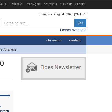
GLISH
ESPAÑOL
FRANÇAIS
DEUTSCH
CHINESE
ARABIC
domenica, 9 agosto 2026 [GMT +1]
Vai!
ricerca avanzata
chi siamo
contatti
s Analysis
20
er
igranti