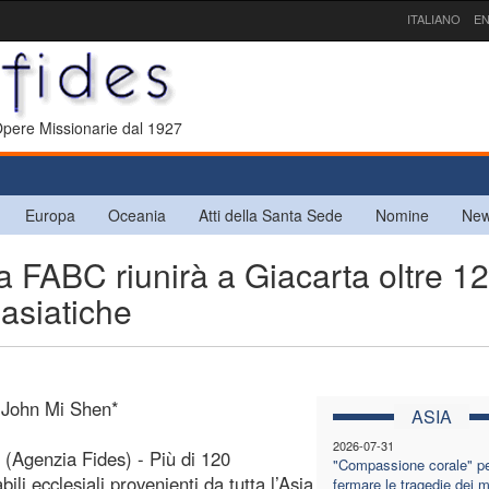
ITALIANO
EN
 Opere Missionarie dal 1927
Europa
Oceania
Atti della Santa Sede
Nomine
New
a FABC riunirà a Giacarta oltre 1
 asiatiche
 John Mi Shen*
ASIA
2026-07-31
 (Agenzia Fides) - Più di 120
"Compassione corale" p
ili ecclesiali provenienti da tutta l’Asia
fermare le tragedie dei m