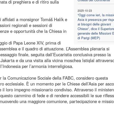
ta di preghiera e di ritiro sulla
2025-10-23
“Oggi come ieri, la missi
li affidati a monsignor Tomáš Halík e
Asia è presenza per ris
ai bisogni delle giovani
sioni regionali e sessioni di
Chiese”, dice il Superior
genze e opportunità che la Chiesa in
generale delle Missioni 
di Parigi (MEP)
aggio di Papa Leone XIV, prima di
ssemblea e il quadro di attuazione. L’Assemblea plenaria si
essaggio finale, seguita dall’Eucaristia conclusiva presso la
akarta e da una visita alla vicina moschea Istiqlal attraverso
l’Indonesia per l’armonia interreligiosa.
 per la Comunicazione Sociale della FABC, considero questa
ro ecclesiale. È un momento per le Chiese dell’Asia per ascol
il loro impegno missionario condiviso. Attraverso il minister
sto cammino di fede e di rendere accessibili le sue riflessi
, promuovendo una maggiore comunione, partecipazione e missio