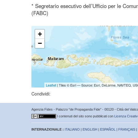
* Segretario esecutivo dell’Ufficio per le Comu
(FABC)
+
−
Leaflet
| Tiles © Esri — Source: Esri, DeLorme, NAVTEQ, USG
Condividi:
Agenzia Fides - Palazzo “de Propaganda Fide” - 00120 - Città del Vat
I contenuti del sito sono pubblicati con
Licenza Creativ
INTERNAZIONALE :
ITALIANO
|
ENGLISH
|
ESPAÑOL
|
FRANÇAIS
|