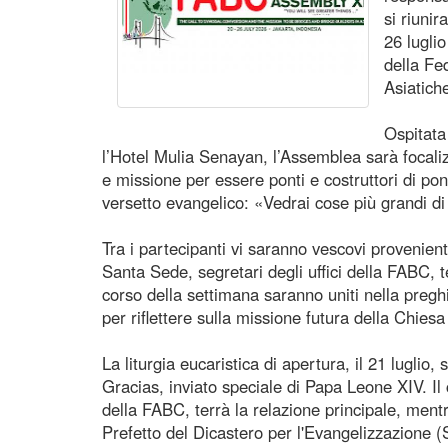
si riuni
26 lugli
della Fe
Asiatich
Ospitata
l’Hotel Mulia Senayan, l’Assemblea sarà focali
e missione per essere ponti e costruttori di pont
versetto evangelico: «Vedrai cose più grandi d
Tra i partecipanti vi saranno vescovi provenienti
Santa Sede, segretari degli uffici della FABC, t
corso della settimana saranno uniti nella pregh
per riflettere sulla missione futura della Chiesa
La liturgia eucaristica di apertura, il 21 luglio
Gracias, inviato speciale di Papa Leone XIV. Il
della FABC, terrà la relazione principale, mentr
Prefetto del Dicastero per l'Evangelizzazione 