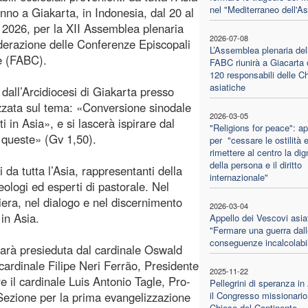
nel "Mediterraneo dell'As
ranno a Giakarta, in Indonesia, dal 20 al
o 2026, per la XII Assemblea plenaria
2026-07-08
derazione delle Conferenze Episcopali
L’Assemblea plenaria del
e (FABC).
FABC riunirà a Giacarta o
120 responsabili delle C
asiatiche
 dall’Arcidiocesi di Giakarta presso
zzata sul tema: «Conversione sinodale
2026-03-05
i in Asia», e si lascerà ispirare dal
"Religions for peace": ap
i queste» (Gv 1,50).
per "cessare le ostilità 
rimettere al centro la dig
della persona e il diritto
 da tutta l’Asia, rappresentanti della
internazionale"
eologi ed esperti di pastorale. Nel
iera, nel dialogo e nel discernimento
2026-03-04
 in Asia.
Appello dei Vescovi asiat
"Fermare una guerra dall
conseguenze incalcolabil
, sarà presieduta dal cardinale Oswald
 cardinale Filipe Neri Ferrão, Presidente
2025-11-22
e il cardinale Luis Antonio Tagle, Pro-
Pellegrini di speranza in
(Sezione per la prima evangelizzazione
il Congresso missionario
Chiese del Continente