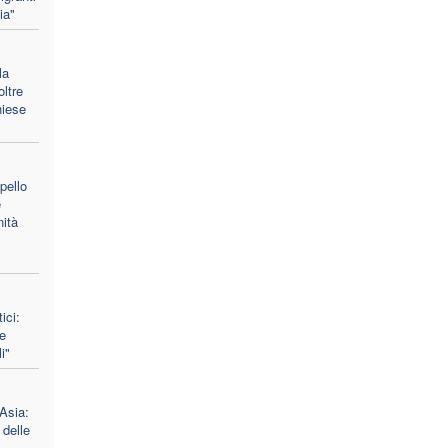
ia"
la
ltre
hiese
pello
e
nità
ici:
e
i"
 Asia:
 delle