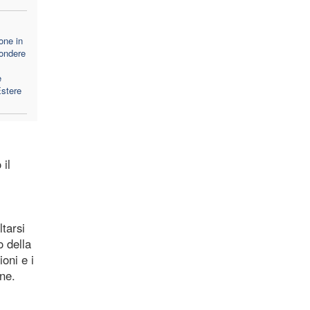
one in
pondere
e
Estere
 il
tarsi
o della
oni e i
ne.