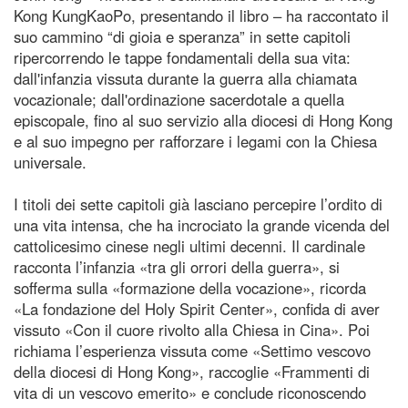
Kong KungKaoPo, presentando il libro – ha raccontato il
suo cammino “di gioia e speranza” in sette capitoli
ripercorrendo le tappe fondamentali della sua vita:
dall'infanzia vissuta durante la guerra alla chiamata
vocazionale; dall'ordinazione sacerdotale a quella
episcopale, fino al suo servizio alla diocesi di Hong Kong
e al suo impegno per rafforzare i legami con la Chiesa
universale.
I titoli dei sette capitoli già lasciano percepire l’ordito di
una vita intensa, che ha incrociato la grande vicenda del
cattolicesimo cinese negli ultimi decenni. Il cardinale
racconta l’infanzia «tra gli orrori della guerra», si
sofferma sulla «formazione della vocazione», ricorda
«La fondazione del Holy Spirit Center», confida di aver
vissuto «Con il cuore rivolto alla Chiesa in Cina». Poi
richiama l’esperienza vissuta come «Settimo vescovo
della diocesi di Hong Kong», raccoglie «Frammenti di
vita di un vescovo emerito» e conclude riconoscendo