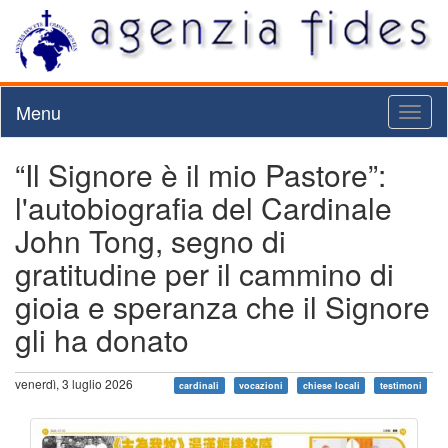
Menu
Toggl
naviga
“Il Signore è il mio Pastore”:
l'autobiografia del Cardinale
John Tong, segno di
gratitudine per il cammino di
gioia e speranza che il Signore
gli ha donato
venerdì, 3 luglio 2026
cardinali
vocazioni
chiese locali
testimoni