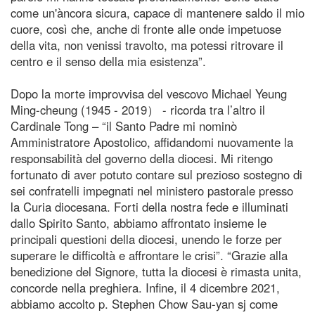
come un'àncora sicura, capace di mantenere saldo il mio
cuore, così che, anche di fronte alle onde impetuose
della vita, non venissi travolto, ma potessi ritrovare il
centro e il senso della mia esistenza”.
Dopo la morte improvvisa del vescovo Michael Yeung
Ming-cheung (1945 - 2019） - ricorda tra l’altro il
Cardinale Tong – “il Santo Padre mi nominò
Amministratore Apostolico, affidandomi nuovamente la
responsabilità del governo della diocesi. Mi ritengo
fortunato di aver potuto contare sul prezioso sostegno di
sei confratelli impegnati nel ministero pastorale presso
la Curia diocesana. Forti della nostra fede e illuminati
dallo Spirito Santo, abbiamo affrontato insieme le
principali questioni della diocesi, unendo le forze per
superare le difficoltà e affrontare le crisi”. “Grazie alla
benedizione del Signore, tutta la diocesi è rimasta unita,
concorde nella preghiera. Infine, il 4 dicembre 2021,
abbiamo accolto p. Stephen Chow Sau-yan sj come