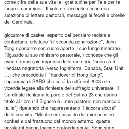
come cifra della sua vita la «gratitudine per Te e per te
lungo il cammino». Il volume raccoglie anche una
selezione di lettere pastorali, messaggi ai fedeli e omelie
del Cardinale.
giocatore di basket, esperto del pensiero taoista e
confuciano, cristiano “di seconda generazione”, John
Tong ripercorre con cuore aperto il suo lungo itinerario.
Riguardo al suo ministero pastorale, riconosce che gli
eventi rimasti più impressi della memoria “sono stati
l'ondata migratoria (verso Inghilterra, Canada, Stati Uniti
…) che precedette l’ “handover di Hong Kong”,
l'epidemia di SARS che colpì la città nel 2003 e le
vicende legate alla richiesta del suffragio universale. Il
Cardinale richiama le parole del Salmo 23 che danno il
titolo al libro (“Il Signore è il mio pastore: non manco di
nulla”) ripetendo che rappresentano “l’àncora sicura”
della sua vita: “Mentre ero assalito dai miei pensieri
confusi e dal frastuono del mondo esterno, queste
parole mi hanno toccato profondamente. Sono state