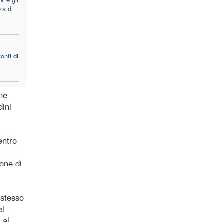
za di
onti di
ine
dini
entro
one di
 stesso
el
 al