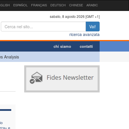
GLISH
ESPAÑOL
FRANÇAIS
DEUTSCH
CHINESE
ARABIC
sabato, 8 agosto 2026 [GMT +1]
Vai!
ricerca avanzata
chi siamo
contatti
s Analysis
io
rza» e