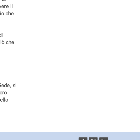
ere il
zio che
di
ciò che
Sede, si
cro
ello