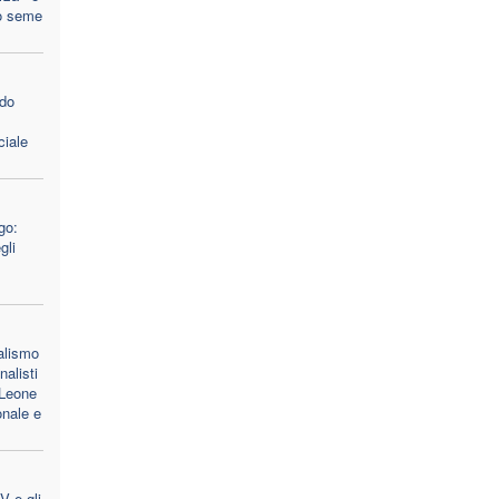
o seme
ido
ciale
go:
gli
ealismo
nalisti
 Leone
onale e
V e gli