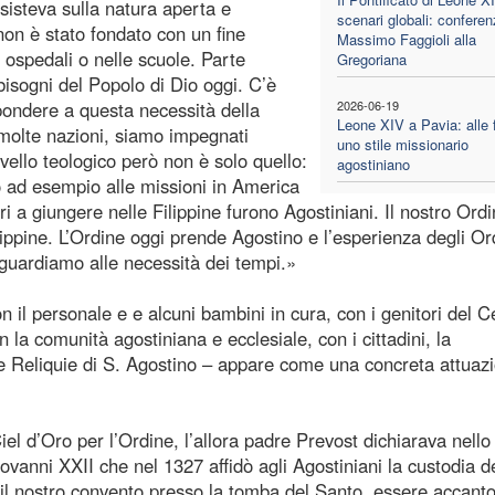
sisteva sulla natura aperta e
scenari globali: conferen
non è stato fondato con un fine
Massimo Faggioli alla
i ospedali o nelle scuole. Parte
Gregoriana
bisogni del Popolo di Dio oggi. C’è
pondere a questa necessità della
2026-06-19
Leone XIV a Pavia: alle f
molte nazioni, siamo impegnati
uno stile missionario
livello teologico però non è solo quello:
agostiniano
o ad esempio alle missioni in America
ri a giungere nelle Filippine furono Agostiniani. Il nostro Ord
lippine. L’Ordine oggi prende Agostino e l’esperienza degli Or
 guardiamo alle necessità dei tempi.»
 il personale e e alcuni bambini in cura, con i genitori del C
la comunità agostiniana e ecclesiale, con i cittadini, la
le Reliquie di S. Agostino – appare come una concreta attuazi
el d’Oro per l’Ordine, l’allora padre Prevost dichiarava nello
vanni XXII che nel 1327 affidò agli Agostiniani la custodia d
 il nostro convento presso la tomba del Santo, essere accanto