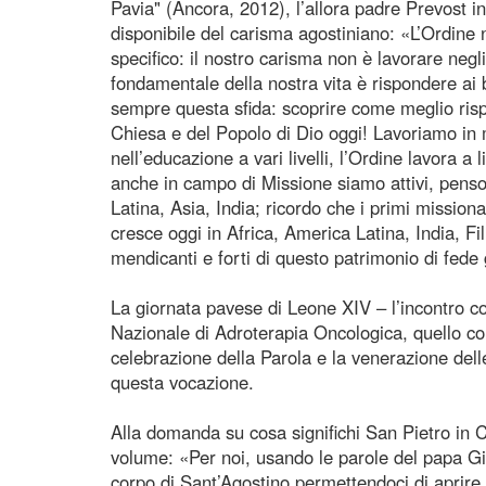
Pavia" (Ancora, 2012), l’allora padre Prevost in
disponibile del carisma agostiniano: «L’Ordine 
specifico: il nostro carisma non è lavorare negl
fondamentale della nostra vita è rispondere ai 
sempre questa sfida: scoprire come meglio ris
Chiesa e del Popolo di Dio oggi! Lavoriamo in 
nell’educazione a vari livelli, l’Ordine lavora a 
anche in campo di Missione siamo attivi, pens
Latina, Asia, India; ricordo che i primi missiona
cresce oggi in Africa, America Latina, India, Fi
mendicanti e forti di questo patrimonio di fede
La giornata pavese di Leone XIV – l’incontro con
Nazionale di Adroterapia Oncologica, quello con 
celebrazione della Parola e la venerazione del
questa vocazione.
Alla domanda su cosa significhi San Pietro in Ci
volume: «Per noi, usando le parole del papa Gio
corpo di Sant’Agostino permettendoci di aprire