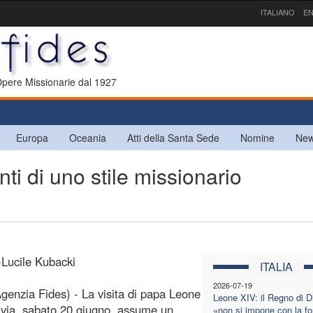
ITALIANO
EN
 Opere Missionarie dal 1927
Europa
Oceania
Atti della Santa Sede
Nomine
New
ti di uno stile missionario
-Lucile Kubacki
ITALIA
2026-07-19
enzia Fides) - La visita di papa Leone
Leone XIV: il Regno di D
via, sabato 20 giugno, assume un
«non si impone con la fo