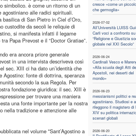
cresce «come un piccol
ato simbolico. è come un ritorno di un
che germoglia»
 agostiniano alle radici spirituali.
a basilica di San Pietro in Ciel d’Oro,
2026-07-02
o custodite da secoli le reliquie di
All’Università LUISS Gu
tino, si manifesta infatti il legame
Carli voci a confronto su
“Religione e Giustizia so
 tra Papa Prevost e il “Doctor Gratiae”.
globale nel XXI Secolo”
ando era ancora priore generale
2026-06-24
evost in una intervista descriveva così
Cardinali Vesco e Maren
«Alla scuola degli Atti de
nel sec. XIII ci ha dato un’identità che
Apostoli, nei deserti del
 Agostino: fonte di dottrina, speranza
mondo»
comunità secondo la sua Regola. Per
stra fondazione giuridica: il sec. XIII è
2026-06-23
 espressione per trovare una maniera
messianismi politici e r
agostiniano. Studiosi e a
uesta una fonte importante per la nostra
rileggono il magistero di
 nella tradizione e attenzione alle
XIV su politica internazi
scenari globali
 pubblicata nel volume "Sant’Agostino a
2026-06-20
Il Pontificato di Leone XI