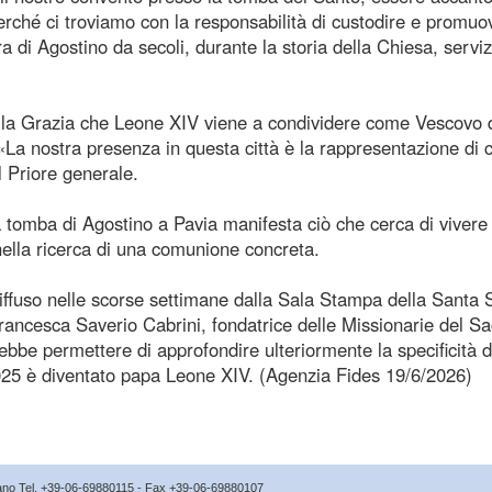
rché ci troviamo con la responsabilità di custodire e promuov
a di Agostino da secoli, durante la storia della Chiesa, servi
lla Grazia che Leone XIV viene a condividere come Vescovo 
La nostra presenza in questa città è la rappresentazione di 
il Priore generale.
a tomba di Agostino a Pavia manifesta ciò che cerca di vivere
nella ricerca di una comunione concreta.
iffuso nelle scorse settimane dalla Sala Stampa della Santa 
rancesca Saverio Cabrini, fondatrice delle Missionarie del Sa
bbe permettere di approfondire ulteriormente la specificità d
 2025 è diventato papa Leone XIV. (Agenzia Fides 19/6/2026)
icano Tel. +39-06-69880115 - Fax +39-06-69880107