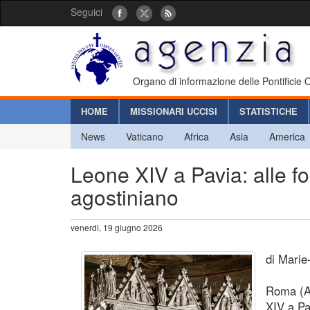
Seguici
Organo di informazione delle Pontificie
HOME
MISSIONARI UCCISI
STATISTICHE
News
Vaticano
Africa
Asia
America
Leone XIV a Pavia: alle fon
agostiniano
venerdì, 19 giugno 2026
di Marie
Roma (Ag
XIV a Pa