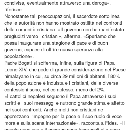
condivisa, eventualmente attraverso una deroga»,
riferisce.
Nonostante tali preoccupazioni, il sacerdote sottolinea
che le autorità non hanno mostrato ostilità nei confronti
della comunità cristiana. «Il governo non ha manifestato
pregiudizi verso i cristiani», afferma. «Speriamo che
possa inaugurare una stagione di pace e di buon
governo, capace di offrire nuova speranza alla
popolazione».
Padre Bogati si sofferma, infine, sulla figura di Papa
Leone XIV, che gode di grande considerazione nel Paese
himalayano in cui, su circa 29 milioni di abitanti, l'80%
della popolazione è induista e i cristiani, delle diverse
confessioni sono, nel complesso, meno del 2%.
«I cattolici nepalesi seguono il Papa attraverso i suoi
scritti e i suoi messaggi e nutrono grande stima e affetto
nei suoi confronti. Anche molti non cristiani ne
apprezzano l'impegno per la pace e il suo ruolo di voce
morale sulla scena internazionale», racconta a Fides. «Il
popolo nepalese e il governo sono favorevoli alla pace.