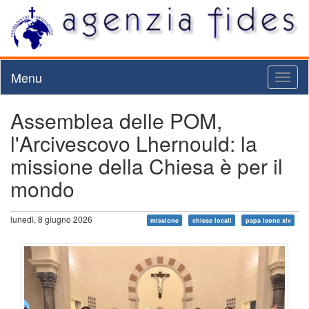
Menu
Toggl
naviga
Assemblea delle POM,
l'Arcivescovo Lhernould: la
missione della Chiesa è per il
mondo
lunedì, 8 giugno 2026
missione
chiese locali
papa leone xiv