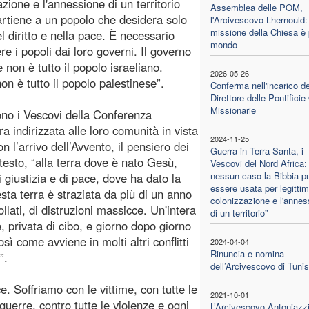
azione e l'annessione di un territorio
Assemblea delle POM,
rtiene a un popolo che desidera solo
l'Arcivescovo Lhernould:
missione della Chiesa è p
l diritto e nella pace. È necessario
mondo
re i popoli dai loro governi. Il governo
e non è tutto il popolo israeliano.
2026-05-26
n è tutto il popolo palestinese”.
Conferma nell'incarico de
Direttore delle Pontifici
Missionarie
ono i Vescovi della Conferenza
a indirizzata alle loro comunità in vista
2024-11-25
n l’arrivo dell’Avvento, il pensiero dei
Guerra in Terra Santa, i
testo, “alla terra dove è nato Gesù,
Vescovi del Nord Africa: 
nessun caso la Bibbia p
 giustizia e di pace, dove ha dato la
essere usata per legittim
esta terra è straziata da più di un anno
colonizzazione e l'annes
ollati, di distruzioni massicce. Un'intera
di un territorio”
, privata di cibo, e giorno dopo giorno
osì come avviene in molti altri conflitti
2024-04-04
Rinuncia e nomina
”.
dell’Arcivescovo di Tunis
. Soffriamo con le vittime, con tutte le
2021-10-01
guerre, contro tutte le violenze e ogni
L’Arcivescovo Antoniazzi