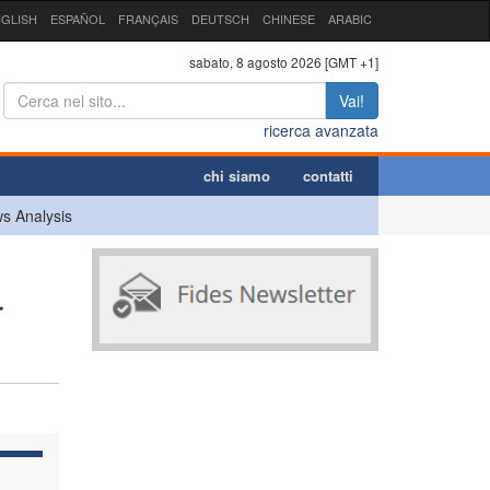
GLISH
ESPAÑOL
FRANÇAIS
DEUTSCH
CHINESE
ARABIC
sabato, 8 agosto 2026 [GMT +1]
Vai!
ricerca avanzata
chi siamo
contatti
s Analysis
r