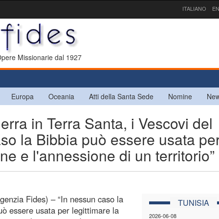
ITALIANO
EN
 Opere Missionarie dal 1927
Europa
Oceania
Atti della Santa Sede
Nomine
New
a in Terra Santa, i Vescovi del
aso la Bibbia può essere usata pe
ne e l'annessione di un territorio”
Agenzia Fides) – “In nessun caso la
TUNISIA
uò essere usata per legittimare la
2026-06-08