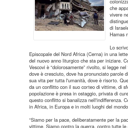
colonizz
che appa
vivere ne
distingue
di Israel
Hamas no
Lo scriv
Episcopale del Nord Africa (Cerna) in una letter
del nuovo anno liturgico che sta per iniziare. Co
Vescovi è “dolorosamente” rivolto, si legge nel 
dove è cresciuto, dove ha pronunciato parole di
sua vita per tutta l'umanità, dove è risorto. Qu
da un conflitto con il suo corteo di vittime, di sf
popolazione è presa in ostaggio, privata di cure
questo conflitto si banalizza nell'indifferenza. C
in Africa, in Europa e in molti luoghi del mondo
“Siamo per la pace, deliberatamente per la pace
vittime. Siamo contro la guerra, contro tutte le 