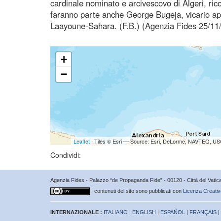
cardinale nominato e arcivescovo di Algeri, ric
faranno parte anche George Bugeja, vicario apos
Laayoune-Sahara. (F.B.) (Agenzia Fides 25/11
+
−
Leaflet
| Tiles © Esri — Source: Esri, DeLorme, NAVTEQ, USG
Condividi:
Agenzia Fides - Palazzo “de Propaganda Fide” - 00120 - Città del Vat
I contenuti del sito sono pubblicati con
Licenza Creativ
INTERNAZIONALE :
ITALIANO
|
ENGLISH
|
ESPAÑOL
|
FRANÇAIS
|