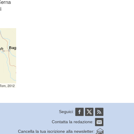
Cerna
i
mTom, 2012
Seguici:
Contatta la redazione:
Cancella la tua iscrizione alla newsletter: