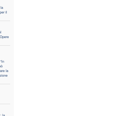
 la
er il
l
e Opere
“In
uò
are la
sione
: la