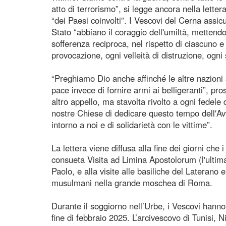
atto di terrorismo”, si legge ancora nella lette
“dei Paesi coinvolti”. I Vescovi del Cerna assicu
Stato “abbiano il coraggio dell'umiltà, mettend
sofferenza reciproca, nel rispetto di ciascuno e ne
provocazione, ogni velleità di distruzione, ogni 
“Preghiamo Dio anche affinché le altre nazioni
pace invece di fornire armi ai belligeranti”, pr
altro appello, ma stavolta rivolto a ogni fede
nostre Chiese di dedicare questo tempo dell'Avv
intorno a noi e di solidarietà con le vittime”.
La lettera viene diffusa alla fine dei giorni ch
consueta Visita ad Limina Apostolorum (l'ultima 
Paolo, e alla visite alle basiliche del Laterano
musulmani nella grande moschea di Roma.
Durante il soggiorno nell’Urbe, i Vescovi hanno
fine di febbraio 2025. L’arcivescovo di Tunisi,