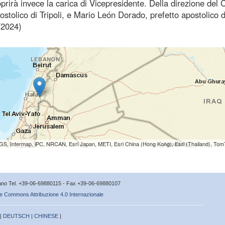
oprirà invece la carica di Vicepresidente. Della direzione del 
tolico di Tripoli, e Mario León Dorado, prefetto apostolico d
/2024)
S, Intermap, iPC, NRCAN, Esri Japan, METI, Esri China (Hong Kong), Esri (Thailand), To
icano Tel. +39-06-69880115 - Fax +39-06-69880107
e Commons Attribuzione 4.0 Internazionale
 |
DEUTSCH
|
CHINESE
|