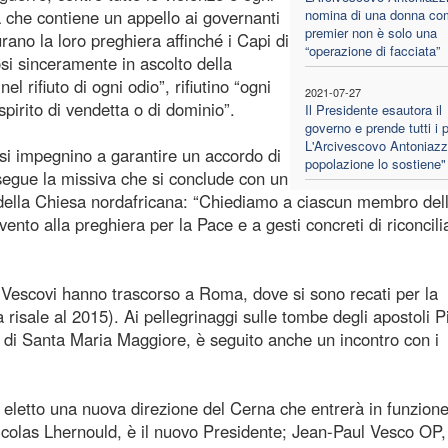
ra che contiene un appello ai governanti
nomina di una donna co
premier non è solo una
rano la loro preghiera affinché i Capi di
“operazione di facciata”
osi sinceramente in ascolto della
l rifiuto di ogni odio”, rifiutino “ogni
2021-07-27
spirito di vendetta o di dominio”.
Il Presidente esautora il
governo e prende tutti i p
L'Arcivescovo Antoniazzi
 si impegnino a garantire un accordo di
popolazione lo sostiene"
osegue la missiva che si conclude con un
le della Chiesa nordafricana: “Chiediamo a ciascun membro del
ento alla preghiera per la Pace e a gesti concreti di riconcili
e i Vescovi hanno trascorso a Roma, dove si sono recati per la
risale al 2015). Ai pellegrinaggi sulle tombe degli apostoli P
 e di Santa Maria Maggiore, è seguito anche un incontro con i
 eletto una nuova direzione del Cerna che entrerà in funzione
 Nicolas Lhernould, è il nuovo Presidente; Jean-Paul Vesco OP,