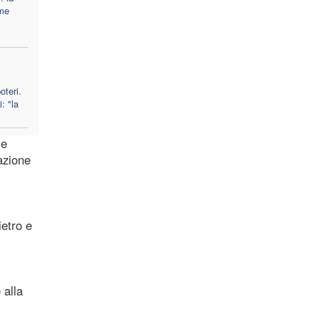
me
oteri.
: "la
le
azione
ietro e
 alla