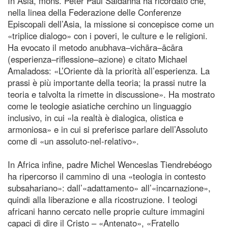
In Asia, mons. Peter Paul Saldanha ha ricordato che,
nella linea della Federazione delle Conferenze
Episcopali dell’Asia, la missione si concepisce come un
«triplice dialogo» con i poveri, le culture e le religioni.
Ha evocato il metodo anubhava–vichāra–ācāra
(esperienza–riflessione–azione) e citato Michael
Amaladoss: «L’Oriente dà la priorità all’esperienza. La
prassi è più importante della teoria; la prassi nutre la
teoria e talvolta la rimette in discussione». Ha mostrato
come le teologie asiatiche cerchino un linguaggio
inclusivo, in cui «la realtà è dialogica, olistica e
armoniosa» e in cui si preferisce parlare dell’Assoluto
come di «un assoluto‑nel‑relativo».
In Africa infine, padre Michel Wenceslas Tiendrebéogo
ha ripercorso il cammino di una «teologia in contesto
subsahariano»: dall’«adattamento» all’«incarnazione»,
quindi alla liberazione e alla ricostruzione. I teologi
africani hanno cercato nelle proprie culture immagini
capaci di dire il Cristo – «Antenato», «Fratello