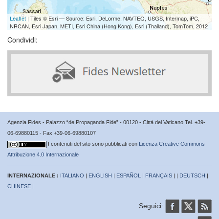
Leaflet
| Tiles © Esri — Source: Esri, DeLorme, NAVTEQ, USGS, Intermap, iPC,
NRCAN, Esri Japan, METI, Esri China (Hong Kong), Esri (Thailand), TomTom, 2012
Condividi:
Agenzia Fides - Palazzo “de Propaganda Fide” - 00120 - Città del Vaticano Tel. +39-
06-69880115 - Fax +39-06-69880107
I contenuti del sito sono pubblicati con
Licenza Creative Commons
Attribuzione 4.0 Internazionale
INTERNAZIONALE :
ITALIANO
|
ENGLISH
|
ESPAÑOL
|
FRANÇAIS
| |
DEUTSCH
|
CHINESE
|
Seguici: