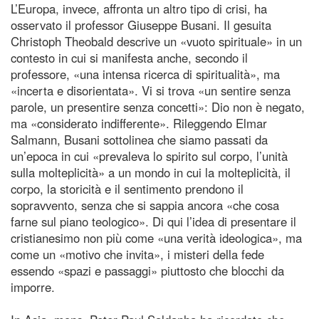
L’Europa, invece, affronta un altro tipo di crisi, ha
osservato il professor Giuseppe Busani. Il gesuita
Christoph Theobald descrive un «vuoto spirituale» in un
contesto in cui si manifesta anche, secondo il
professore, «una intensa ricerca di spiritualità», ma
«incerta e disorientata». Vi si trova «un sentire senza
parole, un presentire senza concetti»: Dio non è negato,
ma «considerato indifferente». Rileggendo Elmar
Salmann, Busani sottolinea che siamo passati da
un’epoca in cui «prevaleva lo spirito sul corpo, l’unità
sulla molteplicità» a un mondo in cui la molteplicità, il
corpo, la storicità e il sentimento prendono il
sopravvento, senza che si sappia ancora «che cosa
farne sul piano teologico». Di qui l’idea di presentare il
cristianesimo non più come «una verità ideologica», ma
come un «motivo che invita», i misteri della fede
essendo «spazi e passaggi» piuttosto che blocchi da
imporre.