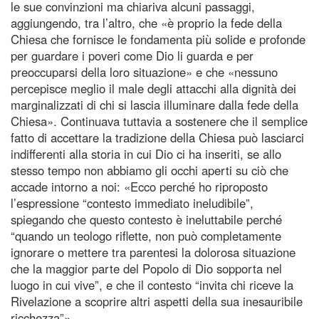
le sue convinzioni ma chiariva alcuni passaggi,
aggiungendo, tra l’altro, che «è proprio la fede della
Chiesa che fornisce le fondamenta più solide e profonde
per guardare i poveri come Dio li guarda e per
preoccuparsi della loro situazione» e che «nessuno
percepisce meglio il male degli attacchi alla dignità dei
marginalizzati di chi si lascia illuminare dalla fede della
Chiesa». Continuava tuttavia a sostenere che il semplice
fatto di accettare la tradizione della Chiesa può lasciarci
indifferenti alla storia in cui Dio ci ha inseriti, se allo
stesso tempo non abbiamo gli occhi aperti su ciò che
accade intorno a noi: «Ecco perché ho riproposto
l’espressione “contesto immediato ineludibile”,
spiegando che questo contesto è ineluttabile perché
“quando un teologo riflette, non può completamente
ignorare o mettere tra parentesi la dolorosa situazione
che la maggior parte del Popolo di Dio sopporta nel
luogo in cui vive”, e che il contesto “invita chi riceve la
Rivelazione a scoprire altri aspetti della sua inesauribile
ricchezza”».