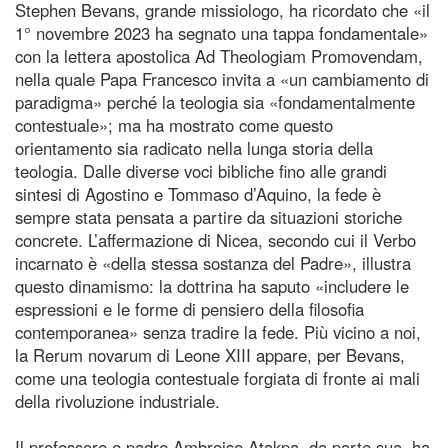
Stephen Bevans, grande missiologo, ha ricordato che «il
1° novembre 2023 ha segnato una tappa fondamentale»
con la lettera apostolica Ad Theologiam Promovendam,
nella quale Papa Francesco invita a «un cambiamento di
paradigma» perché la teologia sia «fondamentalmente
contestuale»; ma ha mostrato come questo
orientamento sia radicato nella lunga storia della
teologia. Dalle diverse voci bibliche fino alle grandi
sintesi di Agostino e Tommaso d’Aquino, la fede è
sempre stata pensata a partire da situazioni storiche
concrete. L’affermazione di Nicea, secondo cui il Verbo
incarnato è «della stessa sostanza del Padre», illustra
questo dinamismo: la dottrina ha saputo «includere le
espressioni e le forme di pensiero della filosofia
contemporanea» senza tradire la fede. Più vicino a noi,
la Rerum novarum di Leone XIII appare, per Bevans,
come una teologia contestuale forgiata di fronte ai mali
della rivoluzione industriale.
Il professore e padre Ambroise Atakpa, da parte sua, ha