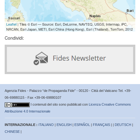
Leaflet
| Tiles © Esri — Source: Esri, DeLorme, NAVTEQ, USGS, Intermap, iPC,
NRCAN, Esri Japan, METI, Esri China (Hong Kong), Esri (Thailand), TomTom, 2012
Condividi:
Agenzia Fides - Palazzo “de Propaganda Fide” - 00120 - Città del Vaticano Tel. +39-
06-69880115 - Fax +39-06-69880107
I contenuti del sito sono pubblicati con
Licenza Creative Commons
Attribuzione 4.0 Internazionale
INTERNAZIONALE :
ITALIANO
|
ENGLISH
|
ESPAÑOL
|
FRANÇAIS
| |
DEUTSCH
|
CHINESE
|