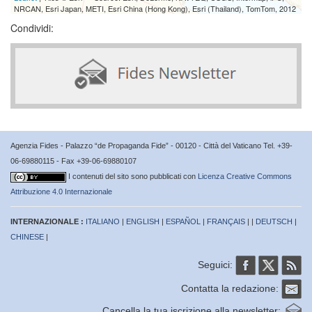
NRCAN, Esri Japan, METI, Esri China (Hong Kong), Esri (Thailand), TomTom, 2012
Condividi:
Agenzia Fides - Palazzo “de Propaganda Fide” - 00120 - Città del Vaticano Tel. +39-
06-69880115 - Fax +39-06-69880107
I contenuti del sito sono pubblicati con
Licenza Creative Commons
Attribuzione 4.0 Internazionale
INTERNAZIONALE :
ITALIANO
|
ENGLISH
|
ESPAÑOL
|
FRANÇAIS
| |
DEUTSCH
|
CHINESE
|
Seguici:
Contatta la redazione:
Cancella la tua iscrizione alla newsletter: