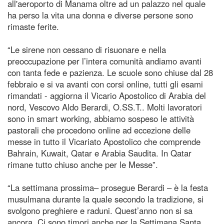
all'aeroporto di Manama oltre ad un palazzo nel quale
ha perso la vita una donna e diverse persone sono
rimaste ferite.
“Le sirene non cessano di risuonare e nella
preoccupazione per l’intera comunità andiamo avanti
con tanta fede e pazienza. Le scuole sono chiuse dal 28
febbraio e si va avanti con corsi online, tutti gli esami
rimandati - aggiorna il Vicario Apostolico di Arabia del
nord, Vescovo Aldo Berardi, O.SS.T.. Molti lavoratori
sono in smart working, abbiamo sospeso le attività
pastorali che procedono online ad eccezione delle
messe in tutto il Vicariato Apostolico che comprende
Bahrain, Kuwait, Qatar e Arabia Saudita. In Qatar
rimane tutto chiuso anche per le Messe”.
“La settimana prossima– prosegue Berardi – è la festa
musulmana durante la quale secondo la tradizione, si
svolgono preghiere e raduni. Quest’anno non si sa
ancora. Ci sono timori anche per la Settimana Santa.