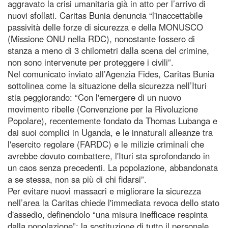
aggravato la crisi umanitaria già in atto per l’arrivo di
nuovi sfollati. Caritas Bunia denuncia “l'inaccettabile
passività delle forze di sicurezza e della MONUSCO
(Missione ONU nella RDC), nonostante fossero di
stanza a meno di 3 chilometri dalla scena del crimine,
non sono intervenute per proteggere i civili”.
Nel comunicato inviato all’Agenzia Fides, Caritas Bunia
sottolinea come la situazione della sicurezza nell’Ituri
stia peggiorando: “Con l'emergere di un nuovo
movimento ribelle (Convenzione per la Rivoluzione
Popolare), recentemente fondato da Thomas Lubanga e
dai suoi complici in Uganda, e le innaturali alleanze tra
l'esercito regolare (FARDC) e le milizie criminali che
avrebbe dovuto combattere, l'Ituri sta sprofondando in
un caos senza precedenti. La popolazione, abbandonata
a se stessa, non sa più di chi fidarsi”.
Per evitare nuovi massacri e migliorare la sicurezza
nell’area la Caritas chiede l'immediata revoca dello stato
d'assedio, definendolo “una misura inefficace respinta
dalla popolazione”; la sostituzione di tutto il personale