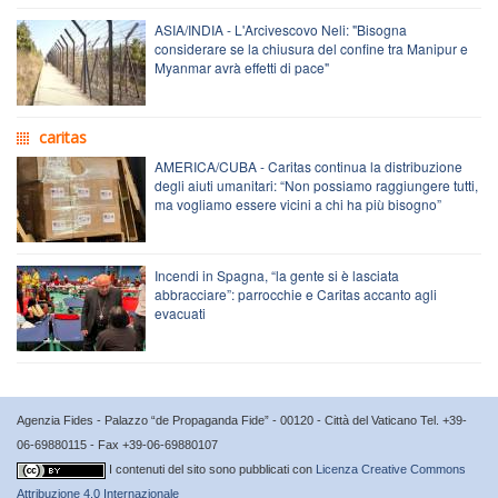
ASIA/INDIA - L'Arcivescovo Neli: "Bisogna
considerare se la chiusura del confine tra Manipur e
Myanmar avrà effetti di pace"
caritas
AMERICA/CUBA - Caritas continua la distribuzione
degli aiuti umanitari: “Non possiamo raggiungere tutti,
ma vogliamo essere vicini a chi ha più bisogno”
Incendi in Spagna, “la gente si è lasciata
abbracciare”: parrocchie e Caritas accanto agli
evacuati
Agenzia Fides - Palazzo “de Propaganda Fide” - 00120 - Città del Vaticano Tel. +39-
06-69880115 - Fax +39-06-69880107
I contenuti del sito sono pubblicati con
Licenza Creative Commons
Attribuzione 4.0 Internazionale