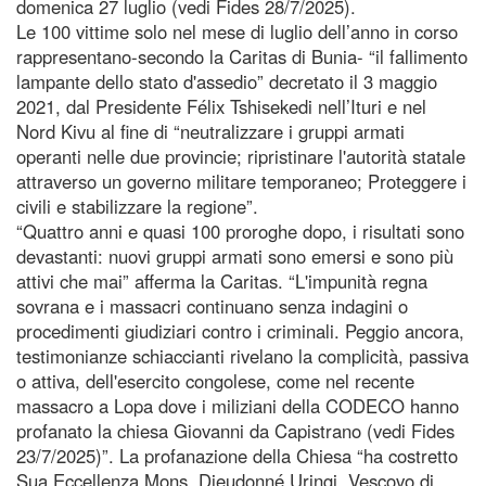
domenica 27 luglio (vedi Fides 28/7/2025).
Le 100 vittime solo nel mese di luglio dell’anno in corso
rappresentano-secondo la Caritas di Bunia- “il fallimento
lampante dello stato d'assedio” decretato il 3 maggio
2021, dal Presidente Félix Tshisekedi nell’Ituri e nel
Nord Kivu al fine di “neutralizzare i gruppi armati
operanti nelle due provincie; ripristinare l'autorità statale
attraverso un governo militare temporaneo; Proteggere i
civili e stabilizzare la regione”.
“Quattro anni e quasi 100 proroghe dopo, i risultati sono
devastanti: nuovi gruppi armati sono emersi e sono più
attivi che mai” afferma la Caritas. “L'impunità regna
sovrana e i massacri continuano senza indagini o
procedimenti giudiziari contro i criminali. Peggio ancora,
testimonianze schiaccianti rivelano la complicità, passiva
o attiva, dell'esercito congolese, come nel recente
massacro a Lopa dove i miliziani della CODECO hanno
profanato la chiesa Giovanni da Capistrano (vedi Fides
23/7/2025)”. La profanazione della Chiesa “ha costretto
Sua Eccellenza Mons. Dieudonné Uringi, Vescovo di