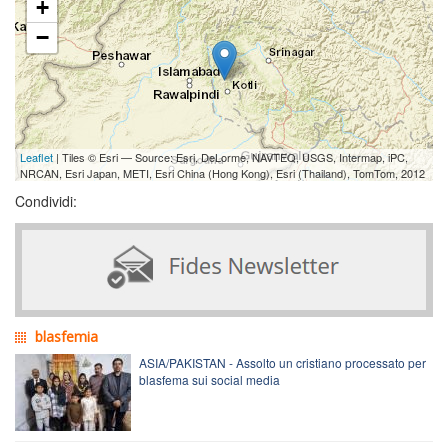
+
−
Leaflet
| Tiles © Esri — Source: Esri, DeLorme, NAVTEQ, USGS, Intermap, iPC,
NRCAN, Esri Japan, METI, Esri China (Hong Kong), Esri (Thailand), TomTom, 2012
Condividi:
blasfemia
ASIA/PAKISTAN - Assolto un cristiano processato per
blasfema sui social media