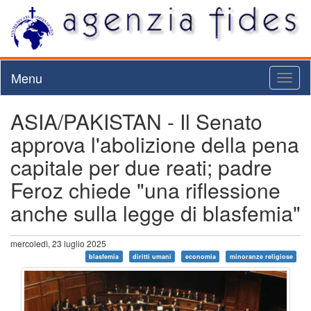
Menu
Toggl
naviga
ASIA/PAKISTAN - Il Senato
approva l'abolizione della pena
capitale per due reati; padre
Feroz chiede "una riflessione
anche sulla legge di blasfemia"
mercoledì, 23 luglio 2025
blasfemia
diritti umani
economia
minoranze religiose