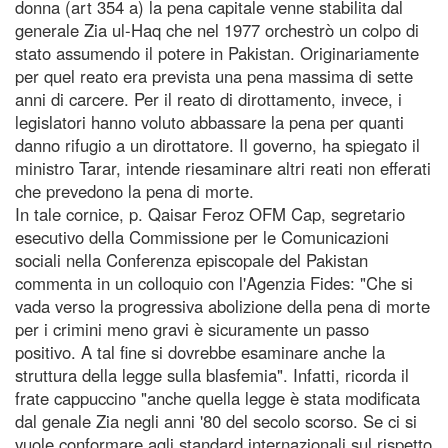
donna (art 354 a) la pena capitale venne stabilita dal
generale Zia ul-Haq che nel 1977 orchestrò un colpo di
stato assumendo il potere in Pakistan. Originariamente
per quel reato era prevista una pena massima di sette
anni di carcere. Per il reato di dirottamento, invece, i
legislatori hanno voluto abbassare la pena per quanti
danno rifugio a un dirottatore. Il governo, ha spiegato il
ministro Tarar, intende riesaminare altri reati non efferati
che prevedono la pena di morte.
In tale cornice, p. Qaisar Feroz OFM Cap, segretario
esecutivo della Commissione per le Comunicazioni
sociali nella Conferenza episcopale del Pakistan
commenta in un colloquio con l'Agenzia Fides: "Che si
vada verso la progressiva abolizione della pena di morte
per i crimini meno gravi è sicuramente un passo
positivo. A tal fine si dovrebbe esaminare anche la
struttura della legge sulla blasfemia". Infatti, ricorda il
frate cappuccino "anche quella legge è stata modificata
dal genale Zia negli anni '80 del secolo scorso. Se ci si
vuole conformare agli standard internazionali sul rispetto