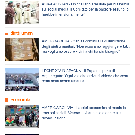
ASIA/PAKISTAN - Un cristiano arrestato per blasfemia
sui social media; il Comitato per la pace: “Nessuno lo
farebbe intenzionalmente”
diritti umani
AMERICA/CUBA - Caritas continua la distribuzione
degli aiuti umanitari: “Non possiamo raggiungere tutti,
ma vogliamo essere vicini a chi ha più bisogno”
LEONE XIV IN SPAGNA - Il Papa nel porto di
Arguineguín: “Ogni vita che arriva ci chiede che cosa
resta della nostra umanità”
economia
AMERICA/BOLIVIA - La crisi economica alimenta le
tensioni sociali: Vescovi invitano al dialogo e alla
riconciliazione