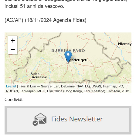
inclusi 51 anni da vescovo.
(AG/AP) (18/11/2024 Agenzia Fides)
+
−
Leaflet
| Tiles © Esri — Source: Esri, DeLorme, NAVTEQ, USGS, Intermap, iPC,
NRCAN, Esri Japan, METI, Esri China (Hong Kong), Esri (Thailand), TomTom, 2012
Condividi: