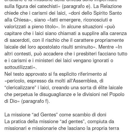
sulla figura dei catechisti» (paragrafo e). La Relazione
chiede che i carismi dei laici, «doni dello Spirito Santo
alla Chiesa», siano «fatti emergere, riconosciuti e
valorizzati a pieno titolo». In alcune situazioni «può
capitare che i laici siano chiamati a supplire alla carenza
di sacerdoti, con il rischio che il carattere propriamente
laicale del loro apostolato risulti sminuito». Mentre «In
altri contesti, può accadere che i presbiteri facciano tutto
e i carismi e i ministeri dei laici vengano ignorati o
sottoutilizzati».
Nel testo approvato si fa esplicito riferimento al
«pericolo, espresso da molti all'Assemblea, di
“clericalizzare” i laici, creando una sorta di élite laicale
che perpetua le disuguaglianze e le divisioni nel Popolo
di Dio» (paragrafo f).
La missione “ad Gentes” come scambio di doni
La pratica della missione “ad gentes”, compiuta da
missionari e missionarie che lasciano la propria terra