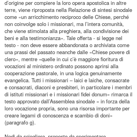
d’origine per compiere la loro opera apostolica in altre
terre, viene riproposta nella Relazione di sintesi sinodale
come «un arricchimento reciproco delle Chiese, perché
non coinvolge solo i missionari, ma l’intera comunità,
che viene stimolata alla preghiera, alla condivisione dei
beni e alla testimonianza». Tale offerta - si legge nel
testo - non deve essere abbandonata o archiviata come
una prassi del passato neanche dalle «Chiese povere di
clero», mentre «quelle in cui c’è maggiore fioritura di
vocazioni al ministero ordinato possono aprirsi alla
cooperazione pastorale, in una logica genuinamente
evangelica. Tutti i missionari – laici e laiche, consacrate
e consacrati, diaconi e presbiteri, in particolare i membri
di istituti missionari e i missionari fidei donum» rimarca il
testo approvato dall’Assemblea sinodale « in forza della
loro vocazione propria, sono una risorsa importante per
creare legami di conoscenza e scambio di doni»
(paragrafo g).
Nodi da sciogliere, proposte da sperimentare