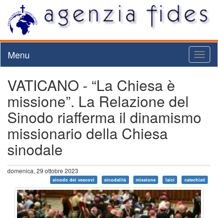
Menu
Toggl
naviga
VATICANO - “La Chiesa è
missione”. La Relazione del
Sinodo riafferma il dinamismo
missionario della Chiesa
sinodale
domenica, 29 ottobre 2023
sinodo dei vescovi
sinodalità
missione
laici
catechisti